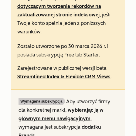
dotyczącym tworzenia rekordów na
zaktualizowanej stronie indeksowej
, jeśli
Twoje konto spełnia jeden z poniższych
warunków:
Zostało utworzone po 30 marca 2026 r. i
posiada subskrypcję
Free
lub
Starter
.
Zarejestrowane w publicznej wersji beta
Streamlined Index & Flexible CRM Views
.
Aby utworzyć firmy
Wymagana subskrypcja
dla konkretnej marki,
wybierając ją w
głównym menu nawigacyjnym
,
wymagana jest subskrypcja
dodatku
Brands
.