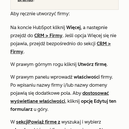
Aby ręcznie utworzyć firmy:
Na koncie HubSpot kliknij
Więcej
, a następnie
przejdź do
CRM
>
Firmy
. Jeśli opcja
Więcej
się nie
pojawia, przejdź bezpośrednio do sekcji
CRM
>
Firmy
.
W prawym górnym rogu kliknij
Utwórz firmę
.
W prawym panelu wprowadź
właściwości
firmy.
Po wpisaniu nazwy firmy i/lub nazwy domeny
pojawią się dodatkowe pola. Aby
dostosować
wyświetlane właściwości
, kliknij
opcję Edytuj ten
formularz
u góry.
W
sekcji
Powiąż firmę z
wyszukaj i wybierz