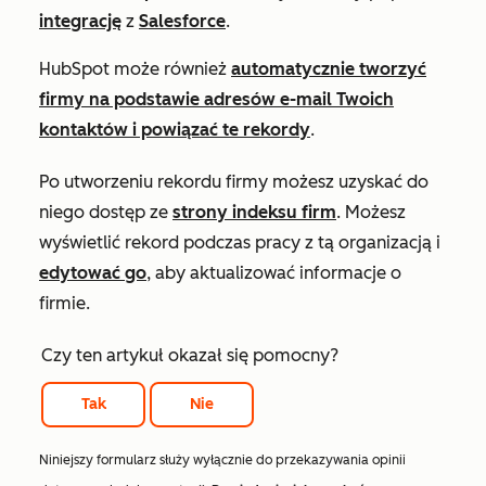
integrację
z
Salesforce
.
HubSpot może również
automatycznie tworzyć
firmy na podstawie adresów e-mail Twoich
kontaktów i powiązać te rekordy
.
Po utworzeniu rekordu firmy możesz uzyskać do
niego dostęp ze
strony indeksu firm
. Możesz
wyświetlić rekord podczas pracy z tą organizacją i
edytować go
, aby aktualizować informacje o
firmie.
Czy ten artykuł okazał się pomocny?
Tak
Nie
Niniejszy formularz służy wyłącznie do przekazywania opinii