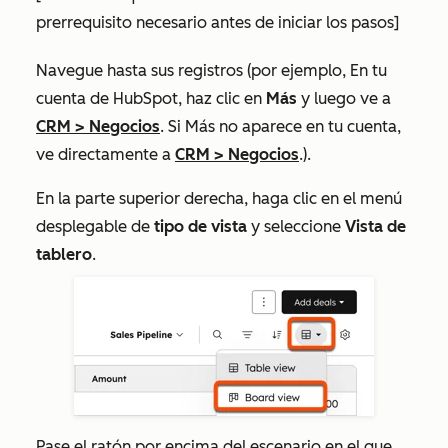
prerrequisito necesario antes de iniciar los pasos]
Navegue hasta sus registros (por ejemplo, En tu
cuenta de HubSpot, haz clic en
Más
y luego ve a
CRM
>
Negocios
. Si
Más
no aparece en tu cuenta,
ve directamente a
CRM
>
Negocios
.).
En la parte superior derecha, haga clic en el menú
desplegable de
tipo de vista
y seleccione
Vista de
tablero
.
Pase el ratón por encima del escenario en el que