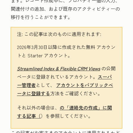
ます。レコード作成中に、プロパティー値の入力、
関連付けの追加、および既存のアクティビティーの
移行を行うことができます。
注:
この記事は次のものに適用されます:
2026年3月30日以降に作成された
無料
アカウン
トと
Starter
アカウント。
Streamlined Index & Flexible CRM Views
の公開
ベータに登録されているアカウント。
スーパ
ー管理者
として、
アカウントをパブリックベ
ータに登録する
方法をご確認ください。
それ以外の場合は、
の「連絡先の作成」に関
する記事（
）を参照してください。
この記事がお客さまのアカウントに適用されるかど