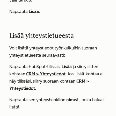
valintaruutu.
Napsauta
Lisää
.
Lisää yhteystietueesta
Voit lisätä yhteystiedot työnkulkuihin suoraan
yhteystietueesta seuraavasti:
Napsauta HubSpot-tilissäsi
Lisää
ja siirry sitten
kohtaan
CRM
>
Yhteystiedot
. Jos
Lisää
-kohtaa ei
näy tilissäsi, siirry suoraan kohtaan
CRM
>
Yhteystiedot
.
Napsauta sen yhteyshenkilön
nimeä
, jonka haluat
lisätä.