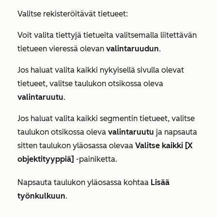
Valitse rekisteröitävät tietueet:
Voit valita tiettyjä tietueita valitsemalla liitettävän
tietueen vieressä olevan
valintaruudun
.
Jos haluat valita kaikki nykyisellä sivulla olevat
tietueet, valitse taulukon otsikossa oleva
valintaruutu
.
Jos haluat valita kaikki segmentin tietueet, valitse
taulukon otsikossa oleva
valintaruutu
ja napsauta
sitten taulukon yläosassa olevaa
Valitse kaikki [X
objektityyppiä]
-painiketta.
Napsauta taulukon yläosassa kohtaa
Lisää
työnkulkuun
.