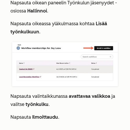
Napsauta oikean paneelin
Työnkulun jäsenyydet
-
osiossa
Hallinnoi
.
Napsauta oikeassa yläkulmassa kohtaa
Lisää
työnkulkuun
.
Napsauta valintaikkunassa
avattavaa valikkoa
ja
valitse
työnkulku
.
Napsauta
Ilmoittaudu
.