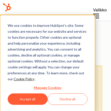
Valikko
Tietämyskanta
We use cookies to improve HubSpot’s site. Some
cookies are necessary for our website and services
to function properly. Other cookies are optional
and help personalize your experience, including
advertising and analytics. You can consent to all
Työnkulut
cookies, decline all optional cookies, or manage
optional cookies. Without a selection, our default
cookie settings will apply. You can change your
Huomaa: Tämän artikkelin käännös on
preferences at any time. To learn more, check out
tarkoitettu vain tiedoksi. Käännös on luotu
our
Cookie Policy
.
automaattisesti käännösohjelmiston avulla,
Manage Cookies
eikä sitä ole välttämättä tarkistettu. Näin
ollen tämän artikkelin englanninkielistä
Accept all
Decline all
versiota on pidettävä hallitsevana versiona,