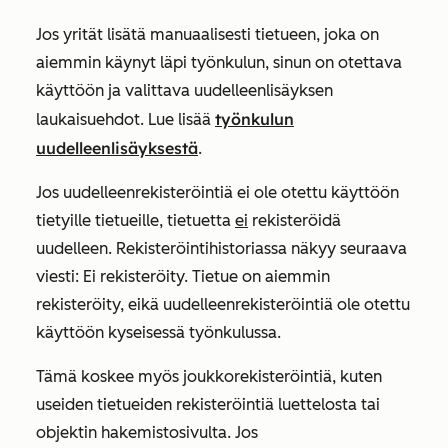
Jos yrität lisätä manuaalisesti tietueen, joka on
aiemmin käynyt läpi työnkulun, sinun on otettava
käyttöön ja valittava uudelleenlisäyksen
työnkulun
laukaisuehdot. Lue lisää
uudelleenlisäyksestä
.
Jos uudelleenrekisteröintiä ei ole otettu käyttöön
tietyille tietueille, tietuetta
ei
rekisteröidä
uudelleen. Rekisteröintihistoriassa näkyy seuraava
viesti:
Ei rekisteröity. Tietue on aiemmin
rekisteröity, eikä uudelleenrekisteröintiä ole otettu
käyttöön kyseisessä työnkulussa.
Tämä koskee myös joukkorekisteröintiä, kuten
useiden tietueiden rekisteröintiä luettelosta tai
objektin hakemistosivulta. Jos