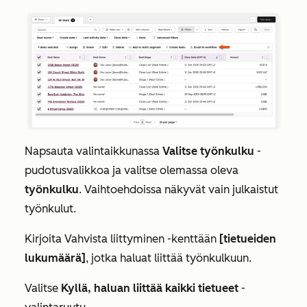
Napsauta valintaikkunassa
Valitse työnkulku
-
pudotusvalikkoa ja valitse olemassa oleva
työnkulku
. Vaihtoehdoissa näkyvät vain julkaistut
työnkulut.
Kirjoita
Vahvista liittyminen
-kenttään
[tietueiden
lukumäärä]
, jotka haluat liittää työnkulkuun.
Valitse
Kyllä, haluan liittää kaikki tietueet
-