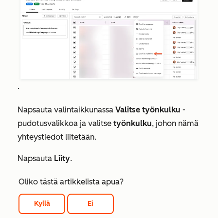
.
Napsauta valintaikkunassa
Valitse työnkulku
-
pudotusvalikkoa ja valitse
työnkulku
, johon nämä
yhteystiedot liitetään.
Napsauta
Liity
.
Oliko tästä artikkelista apua?
Kyllä
Ei