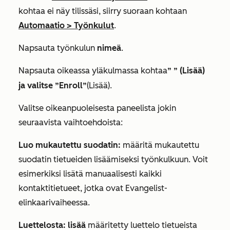
kohtaa ei näy tilissäsi, siirry suoraan kohtaan
Automaatio
>
Työnkulut
.
Napsauta työnkulun
nimeä
.
Napsauta oikeassa yläkulmassa kohtaa
”
” (Lisää)
ja valitse ”Enroll”
(Lisää).
Valitse oikeanpuoleisesta paneelista jokin
seuraavista vaihtoehdoista:
Luo mukautettu suodatin:
määritä mukautettu
suodatin tietueiden lisäämiseksi työnkulkuun. Voit
esimerkiksi lisätä manuaalisesti kaikki
kontaktitietueet, jotka ovat
Evangelist-
elinkaarivaiheessa.
Luettelosta: lisää
määritetty luettelo tietueista