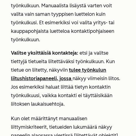
työnkulkuun. Manuaalista lisäystä varten voit
valita vain saman tyyppisen luettelon kuin
työnkulkusi. Et esimerkiksi voi valita yritys- tai
kauppapohjaista luetteloa kontaktipohjaiseen
työnkulkuun.
Valitse yksittäisiä kontakteja:
etsi ja valitse
tiettyjä tietueita liitettäväksi työnkulkuun. Kun
tietue on liitetty, näkyviin
tulee työnkulun
liitushistoriapaneeli, jossa
näkyy viimeisin liitos.
Jos esimerkiksi haluat liittää tietyn kontaktin
työnkulkuusi, vaikka kontakti ei täyttäisikään
liitoksen laukaisuehtoja.
Kun olet määrittänyt manuaalisen
liittymiskriteerit, tietueiden lukumäärä näkyy
paneelin alaosassa viestissä
[liitettävät objektit]
.