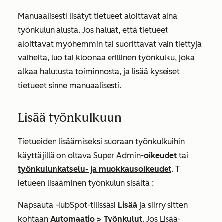
Manuaalisesti lisätyt tietueet aloittavat aina
työnkulun alusta. Jos haluat, että tietueet
aloittavat myöhemmin tai suorittavat vain tiettyjä
vaiheita, luo tai kloonaa erillinen työnkulku, joka
alkaa halutusta toiminnosta, ja lisää kyseiset
tietueet sinne manuaalisesti.
Lisää työnkulkuun
Tietueiden lisäämiseksi suoraan työnkulkuihin
käyttäjillä on oltava Super Admin
-oikeudet
tai
työnkulun
katselu-
ja
muokkausoikeudet
.
T
ietueen lisääminen työnkulun sisältä
:
Napsauta HubSpot-tilissäsi
Lisää
ja siirry sitten
kohtaan
Automaatio
>
Työnkulut
. Jos
Lisää
-