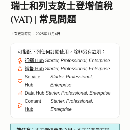
瑞士和列支敦士登增值稅
(VAT) | 常見問題
上次更新時間：
2025年11月4日
可搭配下列任何
訂閱
使用，除非另有註明：
行銷 Hub
Starter, Professional, Enterprise
銷售 Hub
Starter, Professional, Enterprise
Service
Starter, Professional,
Hub
Enterprise
Data Hub
Starter, Professional, Enterprise
Content
Starter, Professional,
Hub
Enterprise