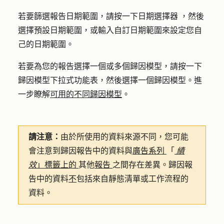
若要篩選報告日期範圍，請按一下
日期選擇器
，然後
選擇
預設日期範圍
，或輸入
自訂日期範圍
來設定您自
己的日期範圍。
若要為您的報告選擇一個或多個歸因模型，請按一下
歸因
模型
下拉式功能表，然後選擇一個
歸因模型
。進
一步瞭解
可用的不同歸因模型
。
請注意：
由於所使用的資料來源不同，您可能
會注意到歸因報告中的資料與
廣告系列
「
績
效
」標籤上的
其他
報告
之間存在差異。歸因報
告中的資料
不
包括來自靜態清單或工作流程的
資料。