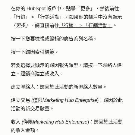
在你的 HubSpot 帳戶中，點擊
「更多」
，然後前往
「行銷」
>
「行銷活動」
。如果你的帳戶中沒有顯示
「更多」
，請直接前往
「行銷」
>
「行銷活動」
。
按一下您要檢視或編輯的廣告系列
名稱
。
按一下
歸因
索引標籤。
若要選擇要顯示的歸因報告類型，請按一下
聯絡人建
立
、
經銷商建立
或
收入
。
建立聯絡人：
歸因於此活動的新聯絡人數量。
建立交易
(
僅限
Marketing Hub
Enterprise
)
：
歸因於此
活動的新交易數量。
收入
(
僅限
Marketing Hub
Enterprise
)
：
歸因於此活動
的收入金額。