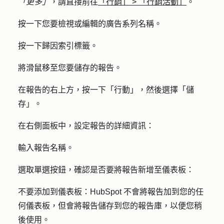
「更多」
，請直接前往
「行銷」
>
「行銷活動」
。
按一下您要檢視或編輯的廣告系列
名稱
。
按一下
歸因
索引標籤。
將滑鼠移至您要儲存的
報告
。
在報告的右上方，按一下「
行動
」，然後選擇「
儲
存
」。
在右側面板中，設定報告的詳細資訊：
輸入
報告名稱
。
選取
單選按鈕
，確認是否要將報告新增至儀表板：
不要添加到儀表板：
HubSpot 不會將報告加到您的任
何儀表板，但會將報告儲存到您的報告庫，以便您稍
後使用。