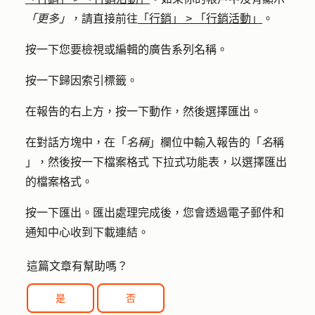
「更多」
，請直接前往
「行銷」
>
「行銷活動」
。
按一下您要檢視或編輯的廣告系列
名稱
。
按一下
歸因
索引標籤。
在報告的右上方，按一下
動作
，然後選擇
匯出
。
在對話方塊中，在「
名稱
」欄位中輸入報告的「
名
稱
」，然後按一下
檔案格式
下拉式功能表，以選擇匯出
的檔案格式。
按一下
匯出
。匯出處理完成後，您會透過電子郵件和
通知中心收到下載連結。
這篇文章有幫助嗎？
是
否