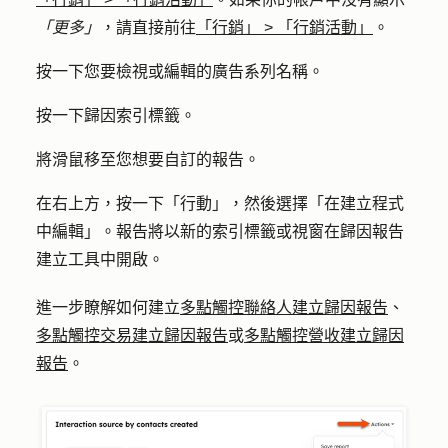
「更多」
，請直接前往
「行銷」
>
「行銷活動」
。
按一下您要檢視或編輯的廣告系列
名稱
。
按一下
歸因
索引標籤。
將滑鼠移至您想要自訂的
報告
。
在右上方，按一下「
行動
」，然後選擇「
在建立程式
中編輯
」。報告將以新的索引標籤或視窗在歸因報告
建立工具中開啟。
進一步瞭解如何建立
多點觸控聯絡人
建立
歸因報告
、
多點觸控交易建立歸因報告
或
多點觸控營收
建立歸因
報告
。