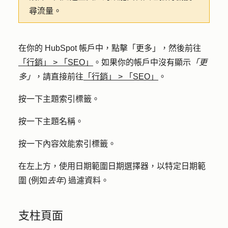
尋流量。
在你的 HubSpot 帳戶中，點擊
「更多」
，然後前往
「行銷」
>
「SEO」
。如果你的帳戶中沒有顯示
「更
多」
，請直接前往
「行銷」
>
「SEO」
。
按一下
主題
索引標籤。
按一下主題
名稱
。
按一下
內容效能
索引標籤。
在左上方，使用
日期範圍
日期選擇器，以特定日期範
圍 (例如
去年
) 過濾資料。
支柱頁面