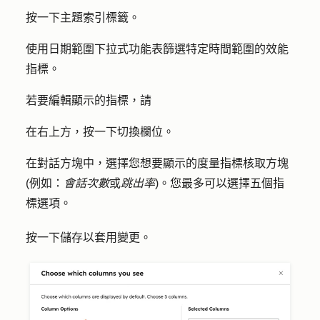
按一下
主題
索引標籤。
使用
日期範圍
下拉式功能表篩選特定時間範圍的效能
指標。
若要編輯顯示的指標，請
在右上方，按一下
切換欄位
。
在對話方塊中，選擇您想要顯示的
度量指標
核取方塊
(例如：
會話次數
或
跳出率
)。您最多可以選擇五個指
標選項。
按一下
儲存
以套用變更。