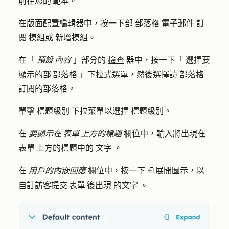
前往您的 範本。
在版面配置編輯器中，按一下部
部落格 電子郵件 訂
閱
模組或
新增模組
。
在「
預設 內容
」部分的
檢查
器中，按一下「
選擇要
顯示的部 部落格
」下拉式選單，然後選擇訪
部落格
訂閱的部落格。
單擊
標題級別
下拉菜單以選擇
標題級別
。
在
要顯示在 表單 上方的標題
欄位中，輸入將出現在
表單 上方的標題中的
文字
。
在
用戶的內嵌回應
欄位中，按一下
展開圖示
，以
expandIcon
自訂訪客提交 表單 後出現
的文字
。