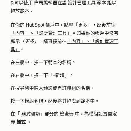
你可
以使用
佈局編輯器
在設 設計管理工具
範本 組以
拖放
範本。
在你的 HubSpot 帳戶中，點擊
「更多」
，然後前往
「內容」
>
「設計管理工具」
。如果你的帳戶中沒有
顯示
「更多」
，請直接前往
「內容」
>
「設計管理工
具」
。
在左欄中，按一下範本的
名稱
。
在右欄中，按一下「
+新增
」。
在搜尋列中輸入預設或自訂模組
的名稱
。
按一下
模組名稱
，然後將其拖曳到範本中。
在「
樣式選項
」部分的
檢查器
中，為模組設置自定
義
樣式
。