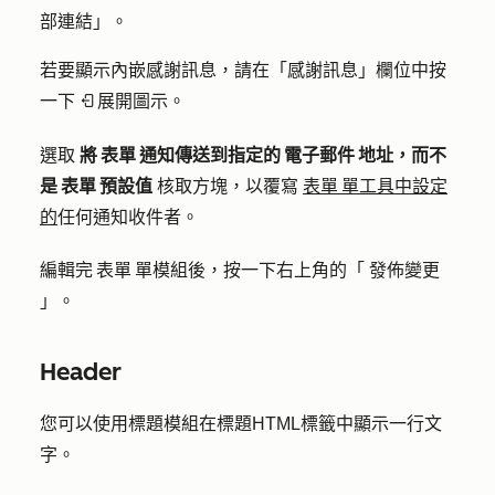
部連結
」。
若要顯示內嵌感謝訊息，請在「感謝訊息」欄位中按
一下
展開圖示
。
expand
選取
將 表單 通知傳送到指定的 電子郵件 地址，而不
是 表單 預設值
核取方塊，以覆寫
表單 單工具中設定
的
任何通知收件者。
編輯完 表單 單模組後，按一下右上角的「
發佈變更
」。
Header
您可以使用標題模組在標題HTML標籤中顯示一行文
字。