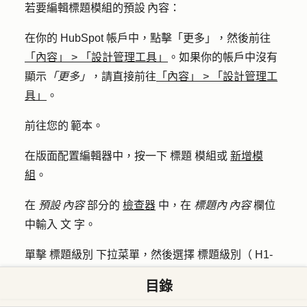
若要編輯標題模組的預設 內容：
在你的 HubSpot 帳戶中，點擊
「更多」
，然後前往
「內容」
>
「設計管理工具」
。如果你的帳戶中沒有
顯示
「更多」
，請直接前往
「內容」
>
「設計管理工
具」
。
前往您的 範本。
在版面配置編輯器中，按一下
標題
模組或
新增模
組
。
在
預設 內容
部分的
檢查器
中，在
標題內 內容
欄位
中輸入
文
字。
單擊
標題級別
下拉菜單，然後選擇
標題級別（ H1-
H4 ）
。
目錄