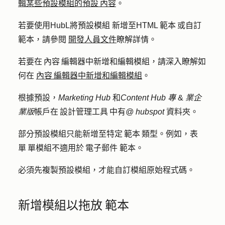
輯某些預設模組的預設 內容
。
若要使用HubL將預設模組
新增至HTML 範本 或自訂
範本，請參閱
開發人員文件
瞭解詳情。
若要在 內容 編輯器中新增和編輯模組，請深入瞭解如
何在
內容 編輯器中新增和編輯模組
。
根據預設，
Marketing Hub
和
Content Hub
專
&
業企
業版
帳戶在 設計管理工具 中有
@ hubspot
資料夾。
部分預設模組只能新增至特定 範本 類型。例如，表
單 單模組不適用於 電子郵件 範本。
必須先複製預設模組，才能自訂模組原始程式碼。
新增模組以拖放 範本