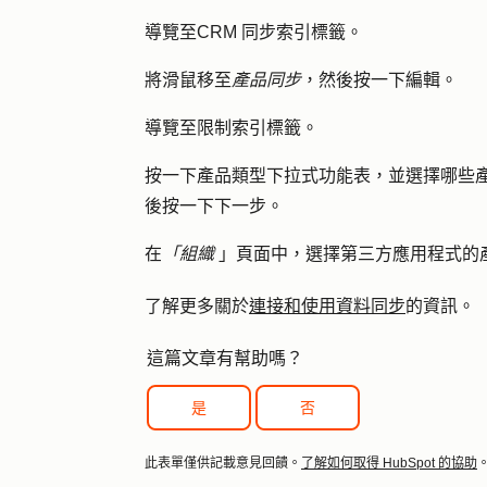
導覽至
CRM 同步
索引標籤。
將滑鼠移至
產品同步
，然後按一下
編輯
。
導覽至
限制
索引標籤。
按一下
產品類型
下拉式功能表，並選擇哪些
後按
一下下一步
。
在
「組織
」頁面中，選擇第三方應用程式的產品
了解更多關於
連接和使用資料同步
的資訊。
這篇文章有幫助嗎？
是
否
此表單僅供記載意見回饋。
了解如何取得 HubSpot 的協助