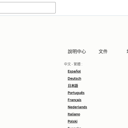
說明中心
文件
中文 - 繁體
:
Español
Deutsch
日本語
Português
Français
Nederlands
Italiano
Polski