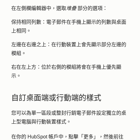
在左側欄編輯器中，選取
堆疊
部分的
選項
：
保持相同列數
：電子郵件在手機上顯示的列數與桌面
上相同。
左邊在右邊
之上：在行動裝置上會先顯示部分左邊的
模組。
右在左上方
：位於右側的模組將會在手機上優先顯
示。
自訂桌面端或行動端的樣式
您可以為單一區段或整封行銷電子郵件設定獨立的桌
上型電腦與行動裝置樣式。
在你的 HubSpot 帳戶中，點擊
「更多」
，然後前往