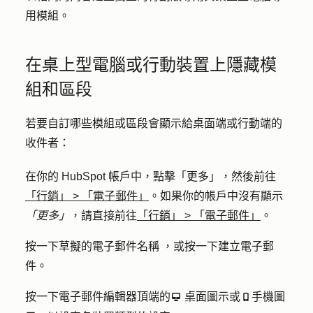
用模組。
在桌上型電腦或行動裝置上隱藏模
組和區段
若要自訂哪些模組或區段會顯示給桌面端或行動端的
收件者：
在你的 HubSpot 帳戶中，點擊
「更多」
，然後前往
「行銷」
>
「電子郵件」
。如果你的帳戶中沒有顯示
「更多」
，請直接前往
「行銷」
>
「電子郵件」
。
按一下草擬的電子郵件
名稱
，或按一下
建立電子郵
件
。
按一下電子郵件編輯器頂端的
桌面圖示
或
手機圖
desktop
mobile