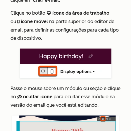
clique em
Criar e-mail
.
Clique no botão
ícone da área de trabalho
desktop
ou
ícone móvel
na parte superior do editor de
mobile
email para definir as configurações para cada tipo
de dispositivo.
Passe o mouse sobre um módulo ou seção e clique
no
ocultar ícone
para ocultar esse módulo na
hide
versão do email que você está editando.