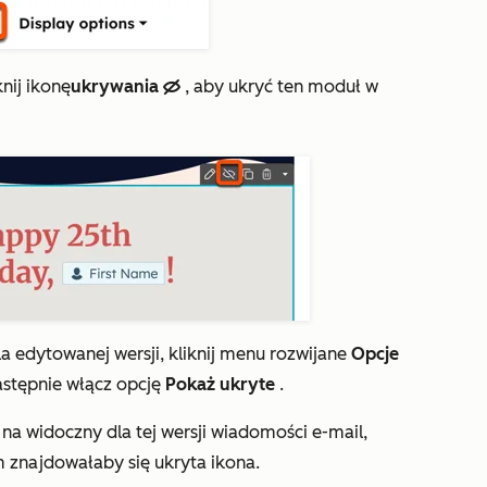
nij ikonę
ukrywania
, aby ukryć ten moduł w
hide
a edytowanej wersji, kliknij menu rozwijane
Opcje
następnie włącz opcję
Pokaż ukryte
.
a widoczny dla tej wersji wiadomości e-mail,
m znajdowałaby się ukryta ikona.