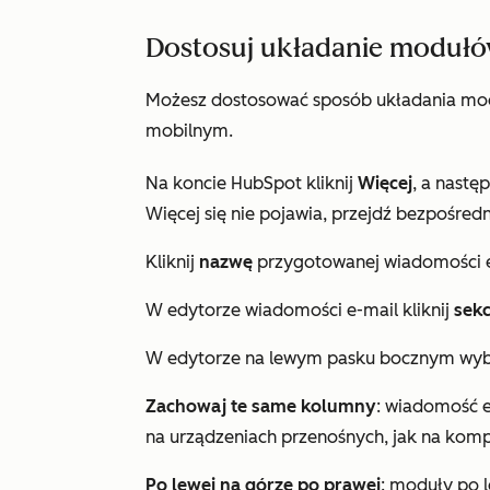
Dostosuj układanie modułó
Możesz dostosować sposób układania modu
mobilnym.
Na koncie HubSpot kliknij
Więcej
, a nastę
Więcej
się nie pojawia, przejdź bezpośredn
Kliknij
nazwę
przygotowanej wiadomości e-
W edytorze wiadomości e-mail kliknij
sekc
W edytorze na lewym pasku bocznym wyb
Zachowaj te same kolumny
: wiadomość e
na urządzeniach przenośnych, jak na komp
Po lewej na górze po prawej
: moduły po l