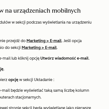
w na urządzeniach mobilnych
łów w sekcji podczas wyświetlania na urządzeniu
pnie przejdź do
Marketing
>
E-mail
. Jeśli opcja
io do sekcji
Marketing
>
E-mail
.
mail lub kliknij opcję
Utwórz wiadomość e-mail
.
ję
.
ierz
opcję
w sekcji
Układanie
:
-mail będzie wyświetlać taką samą liczbę kolumn
uterach stacjonarnych.
ewej stronie sekcji będą wyświetlane jako pierwsze