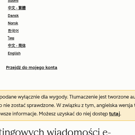
Suomi
中文 - 繁體
Dansk
Norsk
한국어
ไทย
中文 - 简体
English
Przejdź do mojego konta
t podane wyłącznie dla wygody. Tłumaczenie jest tworzone 
nie zostać sprawdzone. W związku z tym, angielska wersja 
owsze informacje. Możesz uzyskać do niej dostęp
tutaj
.
tingowych wiadomości e-