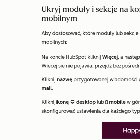
Ukryj moduły i sekcje na k
mobilnym
Aby dostosować, które moduły lub sekcje 
mobilnych:
Na koncie HubSpot kliknij
Więcej
, a nastę
Więcej
się nie pojawia, przejdź bezpośredn
Kliknij
nazwę
przygotowanej wiadomości e-
mail
.
Kliknij
ikonę
desktop
lub
mobile
w gór
desktop
mobile
skonfigurować ustawienia dla każdego typ