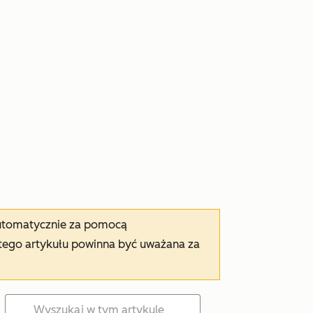
automatycznie za pomocą
tego artykułu powinna być uważana za