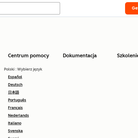
Ge
Centrum pomocy
Dokumentacja
Szkoleni
Polski
: Wybierz język
Español
Deutsch
日本語
Português
Français
Nederlands
Italiano
Svenska