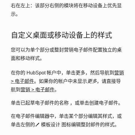
右在左上
：该部分右侧的模块将在移动设备上优先显
示。
自定义桌面或移动设备上的样式
您可以为单个部分或整封营销电子邮件配置独立的桌
面和移动样式。
在你的 HubSpot 帐户中，单击
更多
，然后导航到
营销
>
电子邮件
。如果你的帐户中未显示
更多
，请直接导
航到
营销
>
电子邮件
。
单击已起草电子邮件的
名称
，或单击
创建电子邮件
。
在电子邮件编辑器中，单击某个
部分
编辑其样式，或
单击左侧的
模板设计
图标编辑整封邮件的样式。
styles