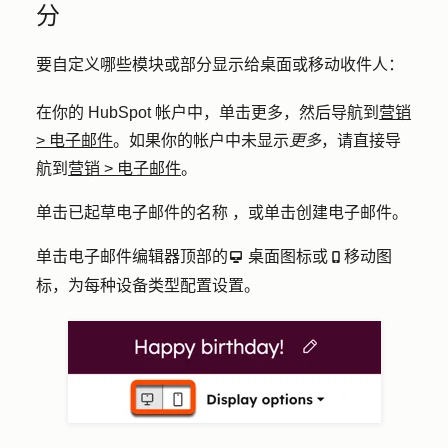
分
要自定义哪些模块或部分显示给桌面或移动收件人：
在你的 HubSpot 帐户中，单击
更多
，然后导航到
营销
>
电子邮件
。如果你的帐户中未显示
更多
，请直接导
航到
营销
>
电子邮件
。
单击已起草电子邮件的
名称
，或单击
创建电子邮件
。
单击电子邮件编辑器顶部的
桌面图标
或
移动图
desktop
mobile
标
，为每种设备类型配置设置。