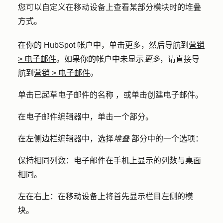
您可以自定义在移动设备上查看某部分模块时的堆叠
方式。
在你的 HubSpot 帐户中，单击
更多
，然后导航到
营销
>
电子邮件
。如果你的帐户中未显示
更多
，请直接导
航到
营销
>
电子邮件
。
单击已起草电子邮件的
名称
，或单击
创建电子邮件
。
在电子邮件编辑器中，单击一个
部分
。
在左侧边栏编辑器中，选择
堆叠
部分中的一个
选项
：
保持相同列数
：电子邮件在手机上显示的列数与桌面
相同。
左在右上
：在移动设备上将首先显示栏目左侧的模
块。