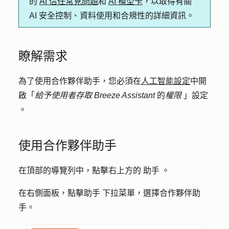
的
AI 信任常見問題
和
AI 模型卡
，以取得有關
AI 安全控制、資料使用和合規性的詳細資訊。
瞭解需求
為了使用合作夥伴助手，您必須在
人工智能設定
中開
啟「
給予使用者存取 Breeze Assistant
的
權限
」
設定
。
使用合作夥伴助手
在頂部的導覽列中，點擊右上方的
助手
。
在右側面板，點擊
助手
下拉菜單，選擇
合作夥伴助
手
。