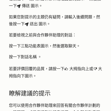
一下
傳送
圖示
。
breezeSend
如果您對提示的主題仍有疑問，請輸入
後續問題
，然
後按一下
送出
圖示
。
breezeSend
若要檢視之前與合作夥伴助理的對話：
按一下
三點功能表圖示
，然後選取
聊天
。
按一下對話
名稱
。
若要評價回覆的品質，請按一下
大拇指向上
或
大
thumbsUp
thumbsDown
拇指向下圖示
。
瞭解建議的提示
您可以使用合作夥伴助理來回答有關合作夥伴計劃的