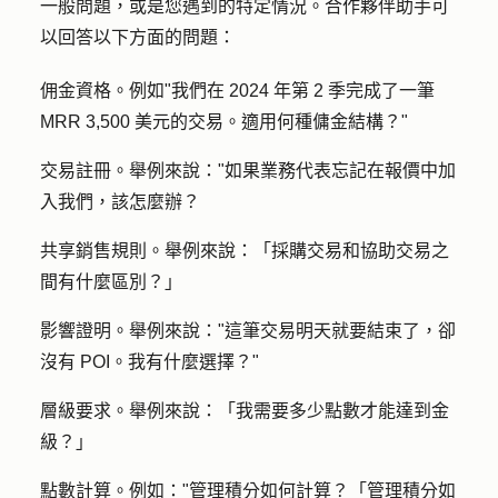
一般問題，或是您遇到的特定情況。合作夥伴助手可
以回答以下方面的問題：
佣金資格
。例如"我們在 2024 年第 2 季完成了一筆
MRR 3,500 美元的交易。適用何種傭金結構？"
交易註冊。
舉例來說："如果業務代表忘記在報價中加
入我們，該怎麼辦？
共享銷售規則
。舉例來說：「採購交易和協助交易之
間有什麼區別？」
影響
證明
。舉例來說："這筆交易明天就要結束了，卻
沒有 POI。我有什麼選擇？"
層級要求
。舉例來說：「我需要多少點數才能達到金
級？」
點數計算
。例如："管理積分如何計算？「管理積分如