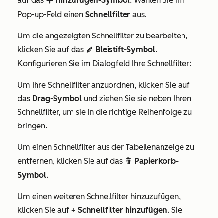
auf das
Hinzufügen-Symbol
. Wählen Sie im
addIcon
Pop-up-Feld einen
Schnellfilter
aus.
Um die angezeigten Schnellfilter zu bearbeiten,
klicken Sie auf das
Bleistift-Symbol
.
edit
Konfigurieren Sie im Dialogfeld Ihre Schnellfilter:
Um Ihre Schnellfilter anzuordnen, klicken Sie auf
das
Drag-Symbol
und ziehen Sie sie neben Ihren
Schnellfilter, um sie in die richtige Reihenfolge zu
bringen.
Um einen Schnellfilter aus der Tabellenanzeige zu
entfernen, klicken Sie auf das
Papierkorb-
delete
Symbol
.
Um einen weiteren Schnellfilter hinzuzufügen,
klicken Sie auf
+ Schnellfilter hinzufügen
. Sie