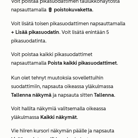
Voit poistaa pikasuodattimen taulukkonäytöstä
napsauttamalla
poistokuvaketta
.
delete
Voit lisätä toisen pikasuodattimen napsauttamalla
+ Lisää pikasuodatin
. Voit lisätä enintään 5
pikasuodatinta.
Voit poistaa kaikki pikasuodattimet
napsauttamalla
Poista kaikki pikasuodattimet
.
Kun olet tehnyt muutoksia sovellettuihin
suodattimiin, napsauta oikeassa yläkulmassa
Tallenna näkymä
ja napsauta sitten
Tallenna
.
Voit hallita näkymiä valitsemalla oikeassa
yläkulmassa
Kaikki näkymät
.
Vie hiiren kursori näkymän päälle ja napsauta