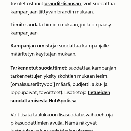
Jos
olet ostanut
brändit-lisäosan
, voit suodattaa
kampanjaan liittyvän brändin mukaan.
Tiimit:
suodata tiimien mukaan, joilla on pääsy
kampanjaan.
Kampanjan omistaja:
suodattaa kampanjalle
määritetyn käyttäjän mukaan.
Tarkennetut suodattimet:
suodattaa kampanjan
tarkennettujen yksityiskohtien mukaan (esim.
[omaisuuserätyyppi] määrä, budjetti, alku- ja
loppupäivät, tavoitteet). Lisätietoja
tietueiden
suodattamisesta HubSpotissa
.
Voit lisätä taulukkoon lisäsuodatusvaihtoehtoja
pikasuodattimien avulla. Nämä näkyvät