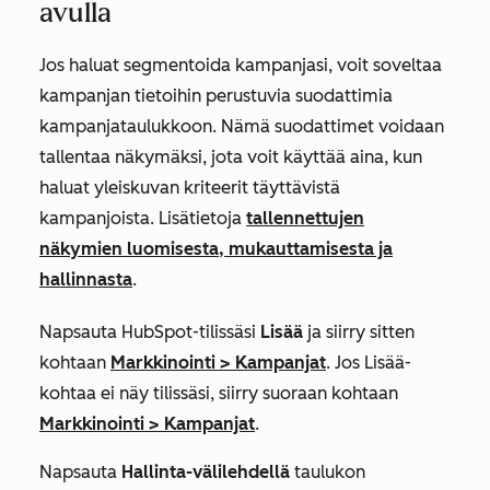
avulla
Jos haluat segmentoida kampanjasi, voit soveltaa
kampanjan tietoihin perustuvia suodattimia
kampanjataulukkoon. Nämä suodattimet voidaan
tallentaa näkymäksi, jota voit käyttää aina, kun
haluat yleiskuvan kriteerit täyttävistä
kampanjoista.
Lisätietoja
tallennettujen
näkymien luomisesta, mukauttamisesta ja
hallinnasta
.
Napsauta HubSpot-tilissäsi
Lisää
ja siirry sitten
kohtaan
Markkinointi
>
Kampanjat
. Jos
Lisää
-
kohtaa ei näy tilissäsi, siirry suoraan kohtaan
Markkinointi
>
Kampanjat
.
Napsauta
Hallinta-välilehdellä
taulukon