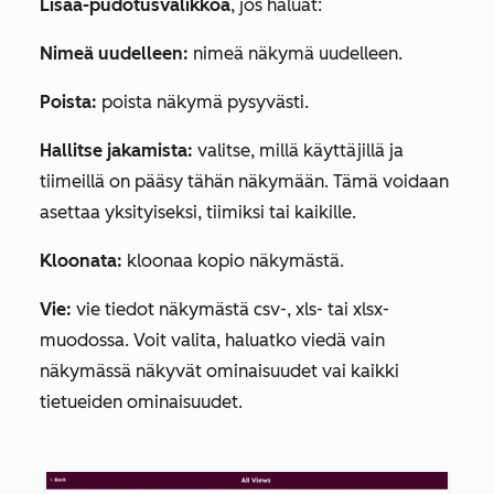
Lisää-pudotusvalikkoa
, jos haluat:
Nimeä uudelleen:
nimeä näkymä uudelleen.
Poista:
poista näkymä pysyvästi.
Hallitse jakamista:
valitse, millä käyttäjillä ja
tiimeillä on pääsy tähän näkymään. Tämä voidaan
asettaa
yksityiseksi
,
tiimiksi
tai
kaikille
.
Kloonata:
kloonaa kopio näkymästä.
Vie:
vie tiedot näkymästä csv-, xls- tai xlsx-
muodossa. Voit valita, haluatko viedä vain
näkymässä näkyvät ominaisuudet vai kaikki
tietueiden ominaisuudet.