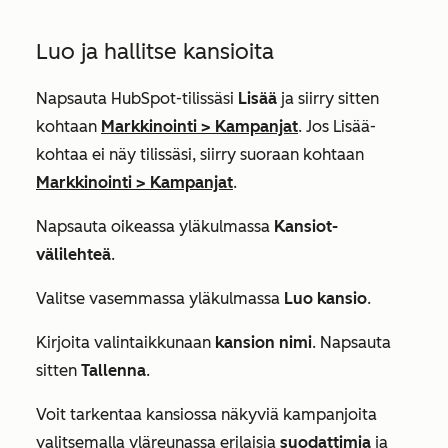
Luo ja hallitse kansioita
Napsauta HubSpot-tilissäsi
Lisää
ja siirry sitten
kohtaan
Markkinointi
>
Kampanjat
. Jos
Lisää
-
kohtaa ei näy tilissäsi, siirry suoraan kohtaan
Markkinointi
>
Kampanjat
.
Napsauta oikeassa yläkulmassa
Kansiot-
välilehteä
.
Valitse vasemmassa yläkulmassa
Luo kansio
.
Kirjoita valintaikkunaan
kansion nimi
. Napsauta
sitten
Tallenna
.
Voit tarkentaa kansiossa näkyviä kampanjoita
valitsemalla yläreunassa erilaisia
suodattimia
ja