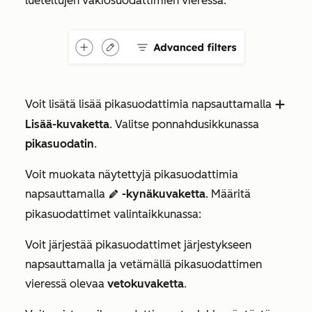
lueteltujen vakiosuodattimien vieressä.
Voit lisätä lisää pikasuodattimia napsauttamalla
addIcon
Lisää-kuvaketta
. Valitse ponnahdusikkunassa
pikasuodatin
.
Voit muokata näytettyjä pikasuodattimia
napsauttamalla
-kynäkuvaketta
. Määritä
edit
pikasuodattimet valintaikkunassa:
Voit järjestää pikasuodattimet järjestykseen
napsauttamalla ja vetämällä pikasuodattimen
vieressä olevaa
vetokuvaketta
.