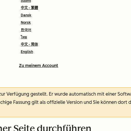
Suomi
中文 - 繁體
Dansk
Norsk
한국어
ไทย
中文 - 简体
English
Zu meinem Account
 zur Verfügung gestellt.
Er wurde automatisch mit einer Soft
chige Fassung gilt als offizielle Version und Sie können dort 
ner Seite durchführen