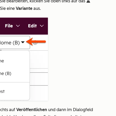
Sie bearbeiten, klicken Sie oben links auf das
test
Sie eine
Variante
aus.
echts auf
Veröffentlichen
und dann im Dialogfeld