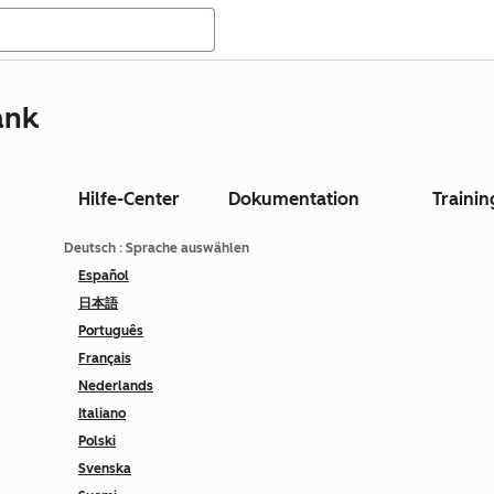
ank
Hilfe-Center
Dokumentation
Trainin
Deutsch
: Sprache auswählen
Español
日本語
Português
Français
Nederlands
Italiano
Polski
Svenska