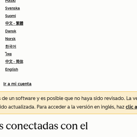
Polski
Svenska
Suomi
中文 - 繁體
Dansk
Norsk
한국어
ไทย
中文 - 简体
English
Ir a mi cuenta
és de un software y es posible que no haya sido revisado.
La v
sido actualizada. Para acceder a la versión en inglés, haz
clic 
s conectadas con el