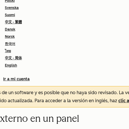
Polski
Svenska
Suomi
中文 - 繁體
Dansk
Norsk
한국어
ไทย
中文 - 简体
English
Ir a mi cuenta
és de un software y es posible que no haya sido revisado.
La v
sido actualizada. Para acceder a la versión en inglés, haz
clic 
externo en un panel