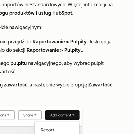
tu raportów niestandardowych. Więcej informacji na
logu produktów i usług HubSpot
.
picie nawigacyjnym:
pnie przejdź do
Raportowanie
>
Pulpity
. Jeśli opcja
io do sekcji
Raportowanie
>
Pulpity
..
anego
pulpitu
nawigacyjnego, aby wybrać pulpit
artość.
j zawartość
, a następnie wybierz opcję
Zawartość