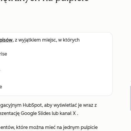
pisów
, z wyjątkiem miejsc, w których
rise
e
e
wigacyjnym HubSpot, aby wyświetlać je wraz z
ezentację Google Slides lub
kanał X
.
ementów, które można mieć na jednym pulpicie