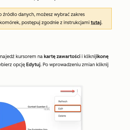
o źródło danych, możesz wybrać
zakres
 komórek
, postępuj zgodnie z instrukcjami
tutaj
.
 najedź kursorem na
kartę zawartości
i kliknij
ikonę
ybierz opcję
Edytuj
. Po wprowadzeniu zmian kliknij