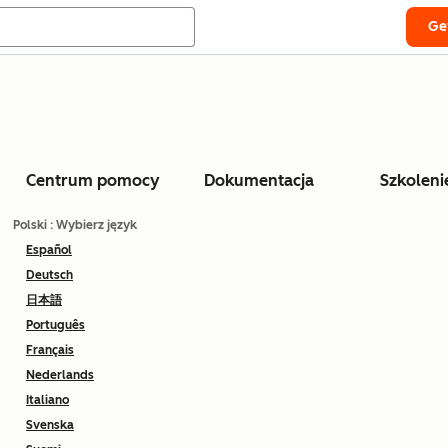
Ge
Centrum pomocy
Dokumentacja
Szkoleni
Polski
: Wybierz język
Español
Deutsch
日本語
Português
Français
Nederlands
Italiano
Svenska