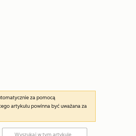
automatycznie za pomocą
tego artykułu powinna być uważana za