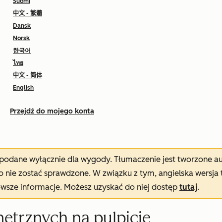
Suomi
中文 - 繁體
Dansk
Norsk
한국어
ไทย
中文 - 简体
English
Przejdź do mojego konta
t podane wyłącznie dla wygody. Tłumaczenie jest tworzone 
nie zostać sprawdzone. W związku z tym, angielska wersja 
owsze informacje. Możesz uzyskać do niej dostęp
tutaj
.
nętrznych na pulpicie