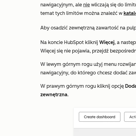
nawigacyjnym, ale
nie
wliczają się do limi
temat tych limitów można znaleźć w
kata
Aby osadzić zewnętrzną zawartość na pul
Na koncie HubSpot kliknij
Więcej
, a nastę
Więcej
się nie pojawia, przejdź bezpośredn
W lewym górnym rogu użyj menu rozwij
nawigacyjny, do którego chcesz dodać zaw
W prawym górnym rogu kliknij opcję
Doda
zewnętrzna
.