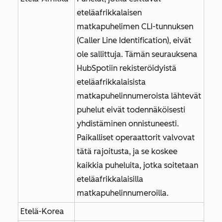
eteläafrikkalaisen
matkapuhelimen CLI-tunnuksen
(Caller Line Identification), eivät
ole sallittuja. Tämän seurauksena
HubSpotiin rekisteröidyistä
eteläafrikkalaisista
matkapuhelinnumeroista lähtevät
puhelut eivät todennäköisesti
yhdistäminen onnistuneesti.
Paikalliset operaattorit valvovat
tätä rajoitusta, ja se koskee
kaikkia puheluita, jotka soitetaan
eteläafrikkalaisilla
matkapuhelinnumeroilla.
Etelä-Korea