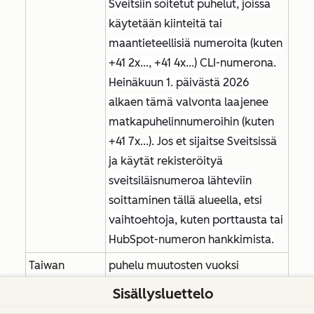
Sveitsiin soitetut puhelut, joissa
käytetään kiinteitä tai
maantieteellisiä numeroita (kuten
+41 2x..., +41 4x...) CLI-numerona.
Heinäkuun 1. päivästä 2026
alkaen tämä valvonta laajenee
matkapuhelinnumeroihin (kuten
+41 7x...). Jos et sijaitse Sveitsissä
ja käytät rekisteröityä
sveitsiläisnumeroa lähteviin
soittaminen tällä alueella, etsi
vaihtoehtoja, kuten porttausta tai
HubSpot-numeron hankkimista.
Taiwan
puhelu muutosten vuoksi
HubSpot ei enää tue
Sisällysluettelo
rekisteröityjen +886-