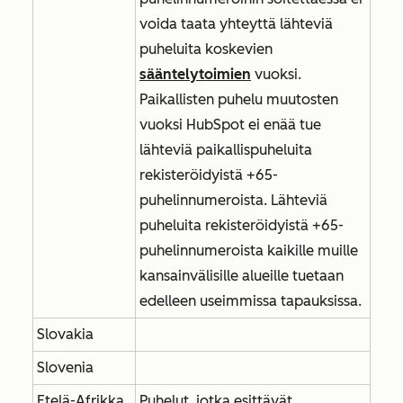
voida taata yhteyttä lähteviä
puheluita koskevien
sääntelytoimien
vuoksi.
Paikallisten puhelu muutosten
vuoksi HubSpot ei enää tue
lähteviä paikallispuheluita
rekisteröidyistä +65-
puhelinnumeroista. Lähteviä
puheluita rekisteröidyistä +65-
puhelinnumeroista kaikille muille
kansainvälisille alueille tuetaan
edelleen useimmissa tapauksissa.
Slovakia
Slovenia
Etelä-Afrikka
Puhelut, jotka esittävät