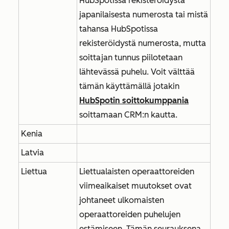
HubSpotissa rekisteröidystä
japanilaisesta numerosta tai mistä
tahansa HubSpotissa
rekisteröidystä numerosta, mutta
soittajan tunnus piilotetaan
lähtevässä puhelu. Voit välttää
tämän käyttämällä jotakin
HubSpotin soittokumppania
soittamaan CRM:n kautta.
Kenia
Latvia
Liettua
Liettualaisten operaattoreiden
viimeaikaiset muutokset ovat
johtaneet ulkomaisten
operaattoreiden puhelujen
estämiseen. Tämän seurauksena