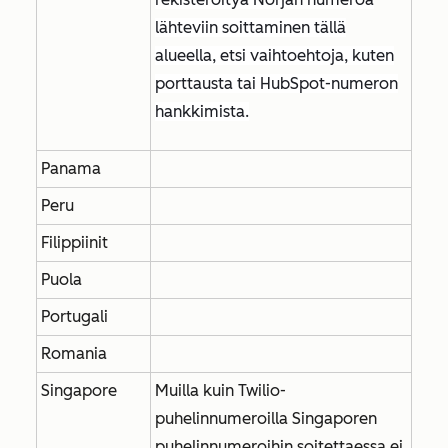
lähteviin soittaminen tällä
alueella, etsi vaihtoehtoja, kuten
porttausta tai HubSpot-numeron
hankkimista.
Panama
Peru
Filippiinit
Puola
Portugali
Romania
Singapore
Muilla kuin Twilio-
puhelinnumeroilla Singaporen
puhelinnumeroihin soitettaessa ei