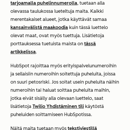
tarjoamalla puhelinnumerolla
, tuetaan alla
olevassa taulukossa lueteltuja maita. Kaikki
merentakaiset alueet, jotka käyttävät samaa
kansainvälistä maakoodia
kuin tässä luettelo
olevat maat, ovat myös tuettuja. Lisätietoja
porttauksessa tuetuista maista on
tässä
artikkelissa
.
HubSpot rajoittaa myös erityispalvelunumeroihin
ja sellaisiin numeroihin soitettuja puheluita, joissa
on suuri petosriski. Jos soitat usein puheluita näihin
numeroihin tai haluat soittaa puheluita maihin,
jotka eivät sisälly alla olevaan luettelo, saat
lisätietoja
Twilio Yhdistäminen tili
käytöstä
puheluiden soittamiseen HubSpotissa.
Näitä maita tuetaan myös
tekstiviestillä