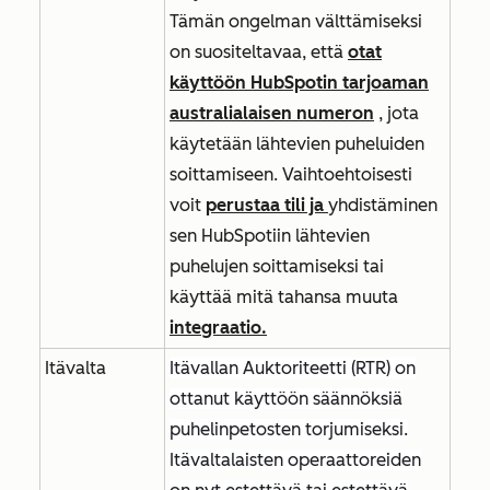
Tämän ongelman välttämiseksi
on suositeltavaa, että
otat
käyttöön HubSpotin tarjoaman
australialaisen numeron
, jota
käytetään lähtevien puheluiden
soittamiseen. Vaihtoehtoisesti
voit
perustaa tili ja
yhdistäminen
sen HubSpotiin lähtevien
puhelujen soittamiseksi tai
käyttää mitä tahansa muuta
integraatio.
Itävalta
Itävallan Auktoriteetti (RTR) on
ottanut käyttöön säännöksiä
puhelinpetosten torjumiseksi.
Itävaltalaisten operaattoreiden