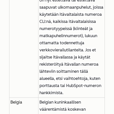
on nyt estettävä tai estettävä
saapuvat ulkomaanpuhelut, joissa
käytetään itävaltalaista numeroa
CLI:nä, kaikissa itävaltalaisissa
numerotyypeissä (kiinteät ja
matkapuhelinnumerot), lukuun
ottamatta todennettuja
verkkovierailutilanteita. Jos et
sijaitse Itävallassa ja käytät
rekisteröityä Itävallan numeroa
lähteviin soittaminen tällä
alueella, etsi vaihtoehtoja, kuten
porttausta tai HubSpot-numeron
hankkimista.
Belgia
Belgian kuninkaallisen
väärentämistä koskevan