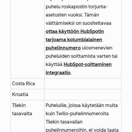
puhelu roskapostin torjunta-
asetusten vuoksi. Tämän
välttämiseksi on suositeltavaa
ottaa käyttöön HubSpotin
tarjoama kolumbialainen
puhelinnumero
ulosmenevien
puheluiden soittamista varten tai
käyttää
HubSpot-soittaminen
integraatio
.
Costa Rica
Kroatia
Tšekin
Puheluille, joissa käytetään muita
tasavalta
kuin Twilio-puhelinnumeroita
Tšekin tasavallan
puhelinnumeroihin, ei voida taata