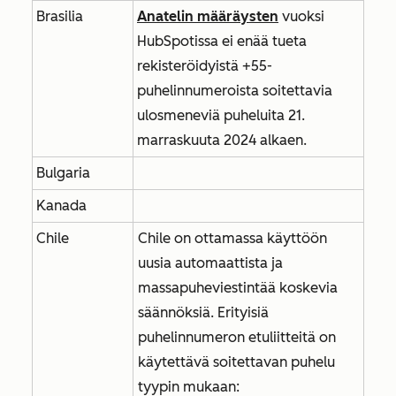
Brasilia
Anatelin määräysten
vuoksi
HubSpotissa ei enää tueta
rekisteröidyistä +55-
puhelinnumeroista soitettavia
ulosmeneviä puheluita 21.
marraskuuta 2024 alkaen.
Bulgaria
Kanada
Chile
Chile on ottamassa käyttöön
uusia automaattista ja
massapuheviestintää koskevia
säännöksiä. Erityisiä
puhelinnumeron etuliitteitä on
käytettävä soitettavan puhelu
tyypin mukaan: