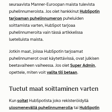
seuraavista Manner-Euroopan maista tulevista
puhelinnumeroista. Jos olet hankkinut
HubSpotin
tarjoaman puhelinnumeron
puheluiden
soittamista varten, HubSpot tarjoaa
puhelinnumeroita vain tässä artikkelissa
luetelluista maista.
Jotkin maat, joissa HubSpotin tarjoamat
puhelinnumerot ovat käytettävissä, ovat julkisen
beetavaiheen vaiheessa. Jos olet
Super Admin
,
opettele, miten voit
valita tili betaan
.
Tuetut maat soittaminen varten
Kun
soitat
HubSpotista joko rekisteröidyllä
ulosmenevällä puhelinnumerolla
tai
HubSpotin