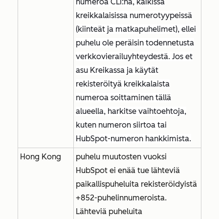
numeroa CLI:nä, kaikissa
kreikkalaisissa numerotyypeissä
(kiinteät ja matkapuhelimet), ellei
puhelu ole peräisin todennetusta
verkkovierailuyhteydestä. Jos et
asu Kreikassa ja käytät
rekisteröityä kreikkalaista
numeroa soittaminen tällä
alueella, harkitse vaihtoehtoja,
kuten numeron siirtoa tai
HubSpot-numeron hankkimista.
Hong Kong
puhelu muutosten vuoksi
HubSpot ei enää tue lähteviä
paikallispuheluita rekisteröidyistä
+852-puhelinnumeroista.
Lähteviä puheluita