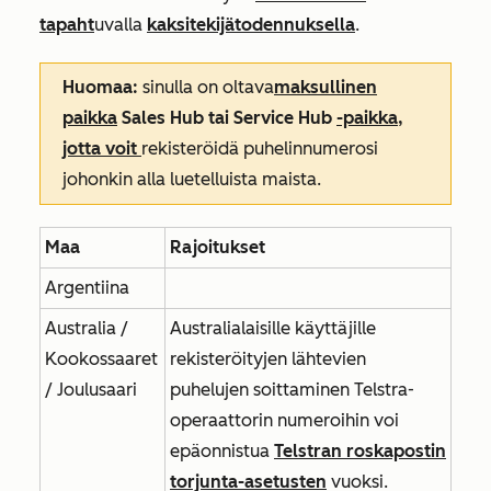
tapaht
uvalla
kaksitekijätodennuksella
.
Huomaa:
sinulla on oltava
maksullinen
paikka
Sales Hub tai
Service Hub
-paikka,
jotta voit
rekisteröidä puhelinnumerosi
johonkin alla luetelluista maista.
Maa
Rajoitukset
Argentiina
Australia /
Australialaisille käyttäjille
Kookossaaret
rekisteröityjen lähtevien
/ Joulusaari
puhelujen soittaminen Telstra-
operaattorin numeroihin voi
epäonnistua
Telstran roskapostin
torjunta-asetusten
vuoksi.