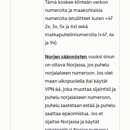
Tämä koskee kiinteän verkon
numeroita ja maakohtaisia
numeroita (etuliitteet kuten +47
2x, 3x, 5x ja 6x) sekä
matkapuhelinnumeroita (+47, 4x
ja 9x).
Norjan säännösten
vuoksi sinun
on oltava Norjassa, jos puhelu
norjalaiseen numeroon. Jos olet
maan ulkopuolella (tai käytät
VPN:ää, joka muuttaa sijaintisi) ja
puhelu norjalaiseen numeroon,
puhelu saatetaan estää ja puhelu
saattaa epäonnistua.
Jos et
sijaitse Norjassa ja käytät
rekisteröityä Norjan numeroa