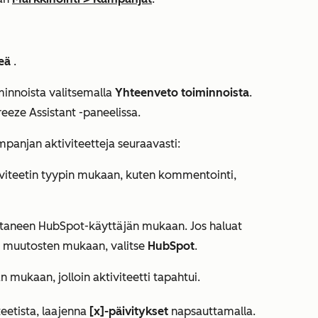
teä
.
iminnoista valitsemalla
Yhteenveto toiminnoista
.
reeze Assistant -paneelissa.
panjan aktiviteetteja seuraavasti:
viteetin tyypin mukaan, kuten kommentointi,
ttaneen HubSpot-käyttäjän mukaan. Jos haluat
 muutosten mukaan, valitse
HubSpot
.
mukaan, jolloin aktiviteetti tapahtui.
teetista, laajenna
[x]-päivitykset
napsauttamalla.