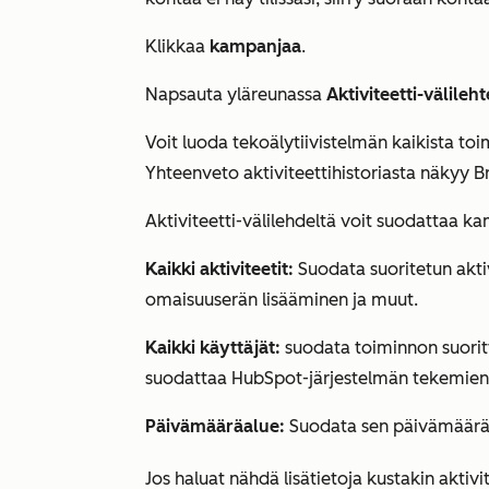
Klikkaa
kampanjaa
.
Napsauta yläreunassa
Aktiviteetti-välileh
Voit luoda tekoälytiivistelmän kaikista to
Yhteenveto aktiviteettihistoriasta näkyy B
Aktiviteetti-välilehdeltä
voit suodattaa kam
Kaikki aktiviteetit:
Suodata suoritetun akti
omaisuuserän lisääminen ja muut.
Kaikki käyttäjät:
suodata toiminnon suori
suodattaa HubSpot-järjestelmän tekemien
Päivämääräalue:
Suodata sen päivämäärän 
Jos haluat nähdä lisätietoja kustakin aktivi