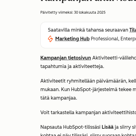
Päivitetty viimeksi:
30 lokakuuta 2025
Saatavilla minkä tahansa seuraavan
Ti
Marketing Hub
Professional, Enterp
Kampanjan tietosivun
Aktiviteetti-välileh
tapahtumia ja aktiviteetteja.
Aktiviteetit ryhmitellään päivämäärän, kell
mukaan. Kun HubSpot-järjestelmä tekee mu
tätä kampanjaa
.
Voit tarkastella kampanjan aktiviteettihist
Napsauta HubSpot-tilissäsi
Lisää
ja siirry 
kohtaa ei näy tilissäsi, siirry suoraan koht