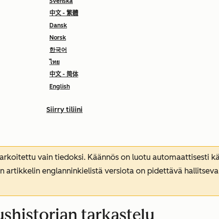
Svenska
中文 - 繁體
Dansk
Norsk
한국어
ไทย
中文 - 简体
English
Siirry tiliini
koitettu vain tiedoksi. Käännös on luotu automaattisesti kää
n artikkelin englanninkielistä versiota on pidettävä hallitsev
shistorian tarkastelu