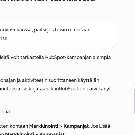
lauksen
kanssa, paitsi jos toisin mainitaan:
rise
deltä
voit tarkastella HubSpot-kampanjan aiempia
onajan ja aktiviteetin suorittaneen käyttäjän
utoksia, se kirjataan, kun
HubSpot on päivittänyt
oriaa:
sitten kohtaan
Markkinointi
>
Kampanjat
. Jos
Lisää
-
aan
Markkinointi
>
Kampanjat
.