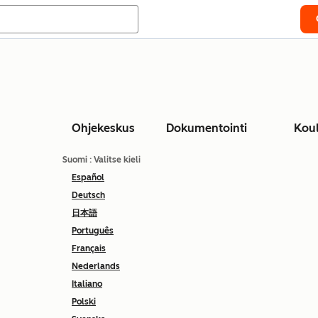
Ohjekeskus
Dokumentointi
Kou
Suomi
: Valitse kieli
Español
Deutsch
日本語
Português
Français
Nederlands
Italiano
Polski