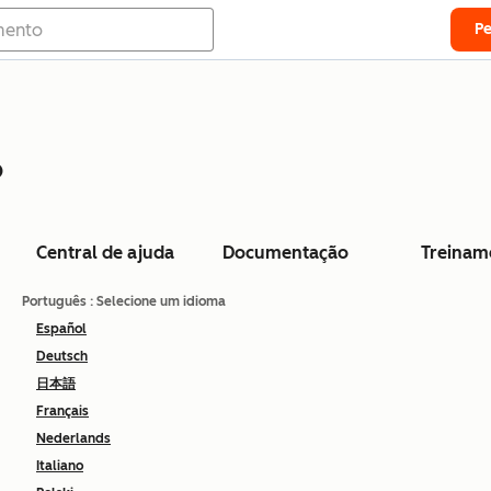
P
o
Central de ajuda
Documentação
Treinam
Português
: Selecione um idioma
Español
Deutsch
日本語
Français
Nederlands
Italiano