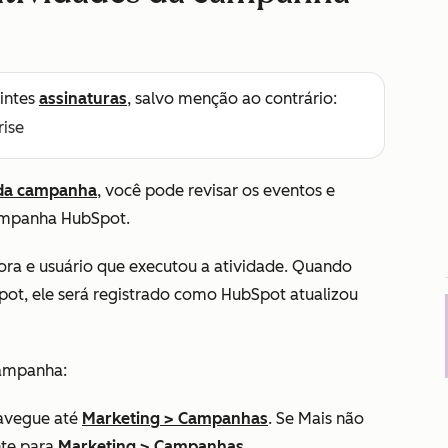
intes
assinaturas
, salvo menção ao contrário:
rise
 da campanha
, você pode revisar os eventos e
campanha HubSpot.
ora e usuário que executou a atividade. Quando
pot, ele será registrado como
HubSpot atualizou
 campanha:
avegue até
Marketing
>
Campanhas
. Se
Mais
não
nte para
Marketing
>
Campanhas
.