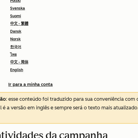
Polski
Svenska
Suomi
中文 - 繁體
Dansk
Norsk
한국어
ไทย
中文 - 简体
English
Ir para a minha conta
ção
: esse conteúdo foi traduzido para sua conveniência com 
al é a versão em inglês e sempre será o texto mais atualizado
 atividades da campanha