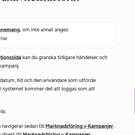
nnemang
, om inte annat anges:
rise
tionssida
kan du granska tidigare händelser och
-kampanj.
 datum, tid och den användare som utförde
ot-systemet kommer det att loggas som att
ik:
 navigerar sedan till
Marknadsföring
>
Kampanjer
.
 direkt till
Marknadsföring
>
Kampanjer
.