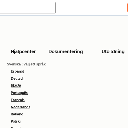
Hjälpcenter
Dokumentering
Utbildning
Svenska
: Välj ett språk
Español
Deutsch
日本語
Português
Français
Nederlands
Italiano
Polski