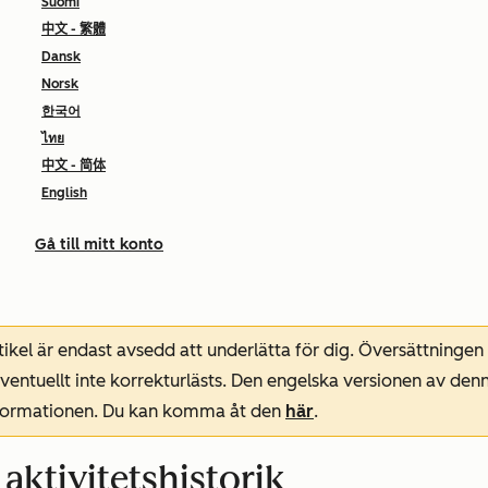
Suomi
中文 - 繁體
Dansk
Norsk
한국어
ไทย
中文 - 简体
English
Gå till mitt konto
ikel är endast avsedd att underlätta för dig. Översättningen
entuellt inte korrekturlästs. Den engelska versionen av denn
nformationen. Du kan komma åt den
här
.
ktivitetshistorik