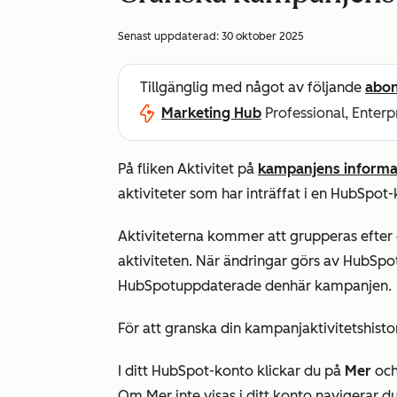
Senast uppdaterad:
30 oktober 2025
Tillgänglig med något av följande
abo
Marketing Hub
Professional, Enterp
På fliken
Aktivitet
på
kampanjens informa
aktiviteter som har inträffat i en HubSpot
Aktiviteterna kommer att grupperas efter
aktiviteten. När ändringar görs av HubSp
HubSpot
uppdaterade
den
här kampanjen
.
För att granska din kampanjaktivitetshistor
I ditt HubSpot-konto klickar du på
Mer
och
Om
Mer
inte visas i ditt konto navigerar du