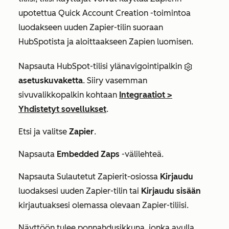
upotettua
Quick Account Creation
-toimintoa
luodakseen uuden Zapier-tilin suoraan
HubSpotista ja aloittaakseen Zapien luomisen.
Napsauta HubSpot-tilisi ylänavigointipalkin
asetuskuvaketta
. Siiry vasemman
sivuvalikkopalkin kohtaan
Integraatiot
>
Yhdistetyt sovellukset
.
Etsi ja valitse
Zapier
.
Napsauta
Embedded Zaps
-välilehteä.
Napsauta Sulautetut Zapierit-osiossa
Kirjaudu
luodaksesi uuden Zapier-tilin tai
Kirjaudu sisään
kirjautuaksesi olemassa olevaan Zapier-tiliisi.
Näyttöön tulee ponnahdusikkuna, jonka avulla