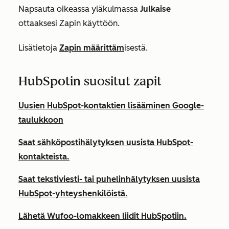
Napsauta oikeassa yläkulmassa
Julkaise
ottaaksesi Zapin käyttöön.
Lisätietoja
Zapin määrittäm
isestä.
HubSpotin suositut zapit
Uusien HubSpot-kontaktien lisääminen Google-
taulukkoon
Saat sähköpostihälytyksen uusista HubSpot-
kontakteista.
Saat tekstiviesti- tai puhelinhälytyksen uusista
HubSpot-yhteyshenkilöistä.
Lähetä Wufoo-lomakkeen liidit HubSpotiin.