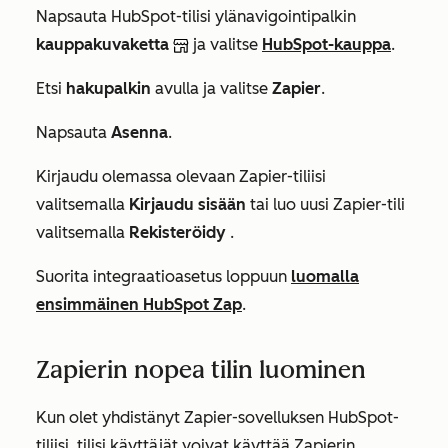
Napsauta HubSpot-tilisi ylänavigointipalkin
kauppakuvaketta
ja valitse
HubSpot-kauppa
.
Etsi
hakupalkin
avulla ja valitse
Zapier
.
Napsauta
Asenna
.
Kirjaudu olemassa olevaan Zapier-tiliisi
valitsemalla
Kirjaudu sisään
tai luo uusi Zapier-tili
valitsemalla
Rekisteröidy
.
Suorita integraatioasetus loppuun
luomalla
ensimmäinen HubSpot Zap
.
Zapierin nopea tilin luominen
Kun olet yhdistänyt Zapier-sovelluksen HubSpot-
tiliisi, tilisi käyttäjät voivat käyttää Zapierin