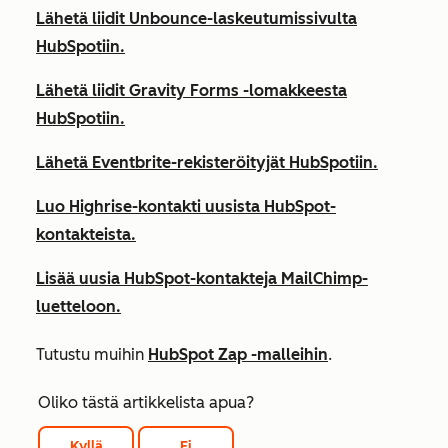
Lähetä liidit Unbounce-laskeutumissivulta
HubSpotiin.
Lähetä liidit Gravity Forms -lomakkeesta
HubSpotiin.
Lähetä Eventbrite-rekisteröityjät HubSpotiin.
Luo Highrise-kontakti uusista HubSpot-
kontakteista.
Lisää uusia HubSpot-kontakteja MailChimp-
luetteloon.
Tutustu muihin
HubSpot Zap -malleihin
.
Oliko tästä artikkelista apua?
Kyllä
Ei