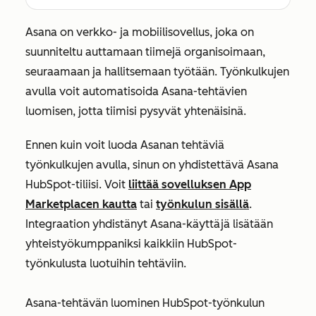
Asana on verkko- ja mobiilisovellus, joka on
suunniteltu auttamaan tiimejä organisoimaan,
seuraamaan ja hallitsemaan työtään. Työnkulkujen
avulla voit automatisoida Asana-tehtävien
luomisen, jotta tiimisi pysyvät yhtenäisinä.
Ennen kuin voit luoda Asanan tehtäviä
työnkulkujen avulla, sinun on yhdistettävä Asana
HubSpot-tiliisi. Voit
liittää sovelluksen App
Marketplacen kautta
tai
työnkulun sisällä
.
Integraation yhdistänyt Asana-käyttäjä lisätään
yhteistyökumppaniksi
kaikkiin HubSpot-
työnkulusta luotuihin tehtäviin.
Asana-tehtävän luominen HubSpot-työnkulun