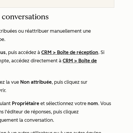
 conversations
ttribuées ou réattribuer manuellement une
pe.
lus
, puis accédez à
CRM
>
Boîte de réception
. Si
mpte, accédez directement à
CRM
>
Boîte de
nez la vue
Non attribuée
, puis cliquez sur
rir.
oulant
Propriétaire
et sélectionnez votre
nom
. Vous
 l'éditeur de réponses, puis cliquez
quement la conversation.