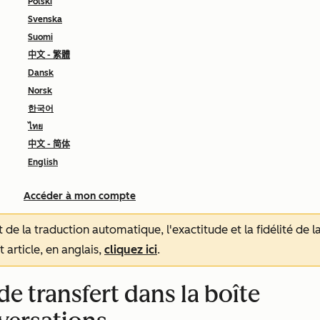
Polski
Svenska
Suomi
中文 - 繁體
Dansk
Norsk
한국어
ไทย
中文 - 简体
English
Accéder à mon compte
tat de la traduction automatique, l'exactitude et la fidélité de
 article, en anglais,
cliquez ici
.
de transfert dans la boîte