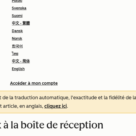
Polski
Svenska
Suomi
中文 - 繁體
Dansk
Norsk
한국어
ไทย
中文 - 简体
English
Accéder à mon compte
tat de la traduction automatique, l'exactitude et la fidélité de
 article, en anglais,
cliquez ici
.
à la boîte de réception