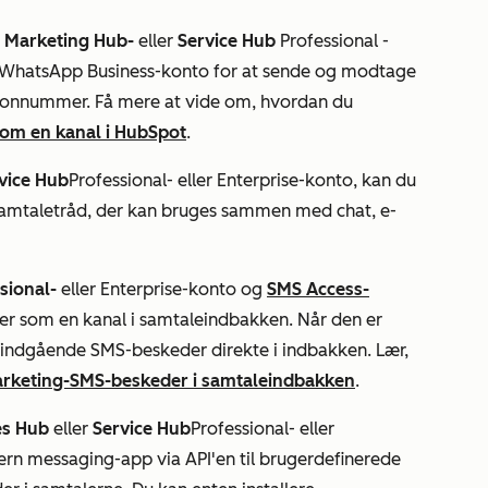
n
Marketing Hub-
eller
Service Hub
Professional
-
 WhatsApp Business-konto for at sende og modtage
efonnummer. Få mere at vide om, hvordan du
om en kanal i HubSpot
.
vice Hub
Professional-
eller
Enterprise-konto
, kan du
n samtaletråd, der kan bruges sammen med chat, e-
sional-
eller Enterprise-konto
og
SMS Access-
er som en kanal i samtaleindbakken. Når den er
e indgående SMS-beskeder direkte i indbakken. Lær,
arketing-SMS-beskeder i samtaleindbakken
.
es Hub
eller
Service Hub
Professional-
eller
tern messaging-app via API'en til brugerdefinerede