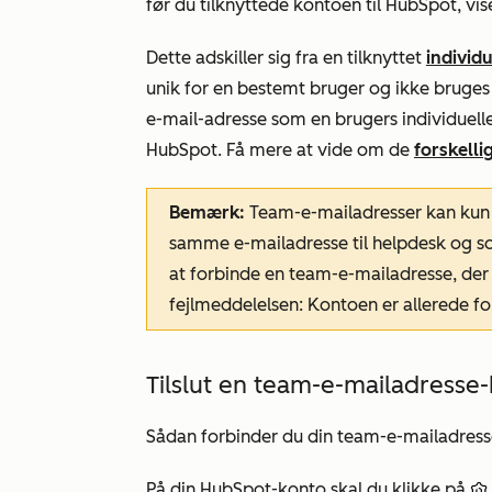
før du tilknyttede kontoen til HubSpot, vis
Dette adskiller sig fra en tilknyttet
individ
unik for en bestemt bruger og ikke bruges
e-mail-adresse som en brugers individuell
HubSpot. Få mere at vide om de
forskelli
Bemærk:
Team-e-mailadresser kan kun b
samme e-mailadresse til helpdesk og so
at forbinde en team-e-mailadresse, der a
fejlmeddelelsen:
Kontoen er allerede fo
Tilslut en team-e-mailadresse-
Sådan forbinder du din team-e-mailadress
På din HubSpot-konto skal du klikke på