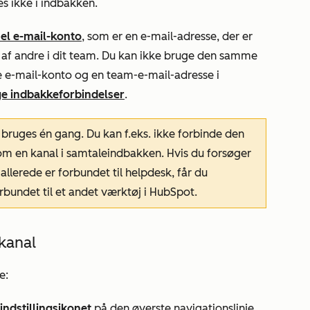
es ikke i indbakken.
uel e-mail-konto
, som er en e-mail-adresse, der er
 af andre i dit team. Du kan ikke bruge den samme
e e-mail-konto og en team-e-mail-adresse i
ge indbakkeforbindelser
.
ruges én gang. Du kan f.eks. ikke forbinde den
m en kanal i samtaleindbakken. Hvis du forsøger
llerede er forbundet til helpdesk, får du
rbundet til et andet værktøj i HubSpot
.
kanal
e:
indstillingsikonet
på den øverste navigationslinje.