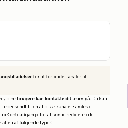
ngstilladelser
for at forbinde kanaler til
er
,
dine
brugere kan kontakte dit team på
. Du kan
keder sendt til en af disse kanaler samles i
en
»Kontoadgang«
for at kunne redigere i de
e af en af følgende typer: