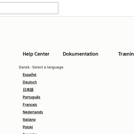
Help Center
Dokumentation
Træni
Dansk
: Select a language
Español
Deutsch
日本語
Português
Français
Nederlands
Italiano
Polski