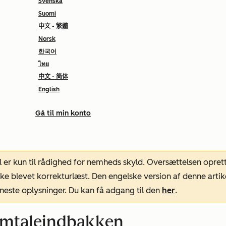
Svenska
Suomi
中文 - 繁體
Norsk
한국어
ไทย
中文 - 简体
English
Gå til min konto
l er kun til rådighed for nemheds skyld. Oversættelsen opret
ke blevet korrekturlæst. Den engelske version af denne artik
neste oplysninger. Du kan få adgang til den
her
.
samtaleindbakken