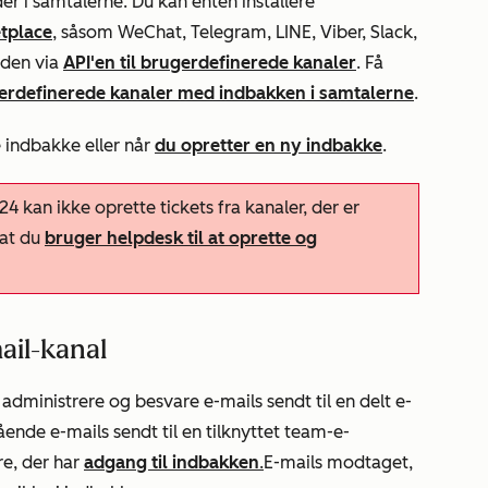
r i samtalerne. Du kan enten installere
tplace
, såsom WeChat, Telegram, LINE, Viber, Slack,
nden via
API'en til brugerdefinerede kanaler
. Få
ugerdefinerede kanaler med indbakken i samtalerne
.
e indbakke eller når
du opretter en ny indbakke
.
24 kan ikke oprette tickets fra kanaler, der er
 at du
bruger helpdesk til at oprette og
mail-kanal
dministrere og besvare e-mails sendt til en delt e-
ende e-mails sendt til en tilknyttet team-e-
re, der har
adgang til indbakken
.
E-mails modtaget,