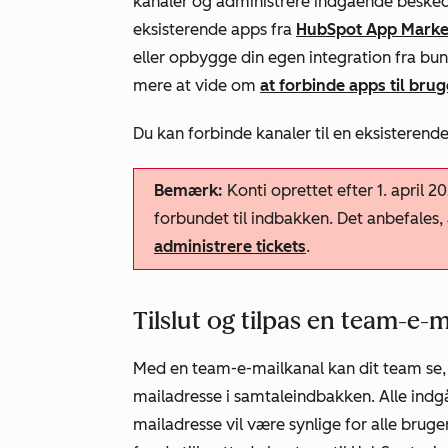
kanaler og administrere indgående beskede
eksisterende apps fra
HubSpot App Marke
eller opbygge din egen integration fra bu
mere at vide om
at forbinde apps til br
Du kan forbinde kanaler til en eksisterend
Bemærk:
Konti oprettet efter 1. april 20
forbundet til indbakken. Det anbefales,
administrere tickets
.
Tilslut og tilpas en team-e-
Med en team-e-mailkanal kan dit team se, a
mailadresse i samtaleindbakken. Alle indgå
mailadresse vil være synlige for alle bruge