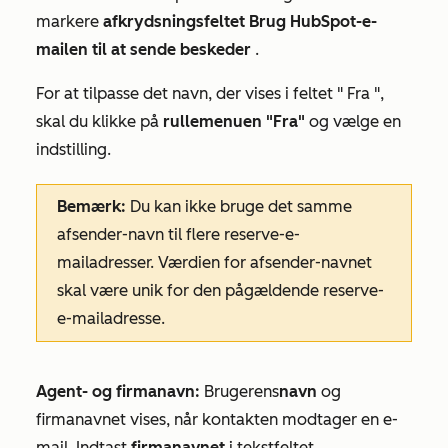
markere
afkrydsningsfeltet Brug HubSpot-e-
mailen til at sende beskeder
.
For at tilpasse det
navn
, der vises i feltet "
Fra
",
skal du klikke på
rullemenuen "Fra"
og vælge en
indstilling.
Bemærk:
Du kan ikke bruge det samme
afsender-navn til flere reserve-e-
mailadresser. Værdien for afsender-navnet
skal være unik for den pågældende reserve-
e-mailadresse.
Agent- og firmanavn:
Brugerens
navn
og
firmanavnet vises, når kontakten modtager en e-
mail. Indtast
firmanavnet
i tekstfeltet.