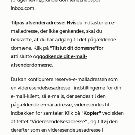
inbox.com
.
Tilpas afsenderadresse: Hvis
du indtaster en e-
mailadresse, der ikke genkendes, skal du
bekræfte, at du har adgang til det pågældende
domæne. Klik på "
Tilslut dit domæne
"
for
at
tilslutte og
godkende dit e-mail-
afsenderdomæne
.
Du kan konfigurere reserve-e-mailadressen som
en videresendelsesadresse i indstillingerne for din
e-mail-klient, så e-mails, der sendes til den
pågældende e-mailadresse, videresendes til
indbakken for samtaler. Klik på
"Kopier"
ved siden
af
feltet
"Videresendelsesadresse"
, og tilføj den
derefter som en videresendelsesadresse i