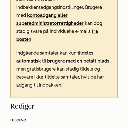
indbakkens
adgangsindstillinger
. Brugere
med
kontoadgang eller
superadministratorrettigheder
kan dog
stadig svare på individuelle e-mails
fra
posten
.
Indgående samtaler kan kun
tildeles
automatisk
til
brugere med en betalt plads
,
men gratisbrugere kan stadig tildele og
besvare ikke-tildelte samtaler, hvis de har
adgang til indbakken.
Rediger
reserve