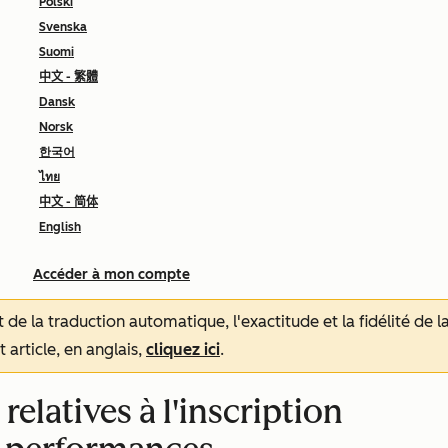
Polski
Svenska
Suomi
中文 - 繁體
Dansk
Norsk
한국어
ไทย
中文 - 简体
English
Accéder à mon compte
tat de la traduction automatique, l'exactitude et la fidélité de
 article, en anglais,
cliquez ici
.
elatives à l'inscription