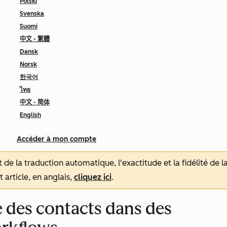
Polski
Svenska
Suomi
中文 - 繁體
Dansk
Norsk
한국어
ไทย
中文 - 简体
English
Accéder à mon compte
tat de la traduction automatique, l'exactitude et la fidélité de
 article, en anglais,
cliquez ici
.
re des contacts dans des