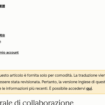
 繁體
 简体
h
 mio account
 questo articolo è fornita solo per comodità. La traduzione v
sere stata revisionata. Pertanto, la versione inglese di ques
le informazioni più recenti. È possibile accedervi
qui
.
erale di collaborazione