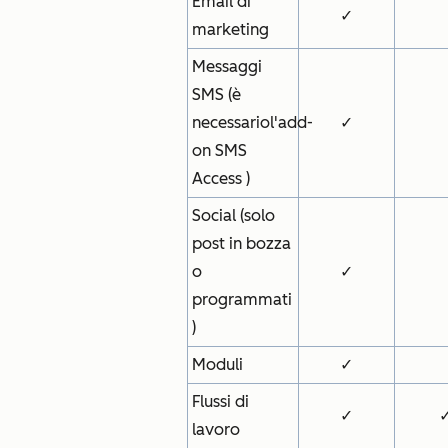
Email di
✓
marketing
Messaggi
SMS (è
necessario
l'add-
✓
on SMS
Access
)
Social (solo
post
in bozza
o
✓
programmati
)
Moduli
✓
Flussi di
✓
lavoro