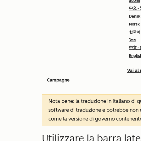
Suomi
中文 -
Dansk
Norsk
한국어
ไทย
中文 -
Englis
Vai al
Campagne
Nota bene: la traduzione in italiano di
software di traduzione e potrebbe non es
come la versione di governo contenente 
Utilizzare la barra lat