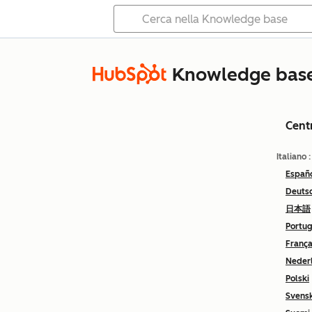
Knowledge bas
Cent
Italiano
Españ
Deuts
日本語
Portu
França
Neder
Polski
Svens