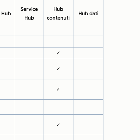
Service
Hub
s Hub
Hub dati
Hub
contenuti
✓
✓
✓
✓