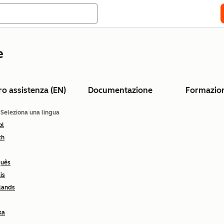
e
ro assistenza (EN)
Documentazione
Formazio
: Seleziona una lingua
ol
ch
guês
is
lands
ka