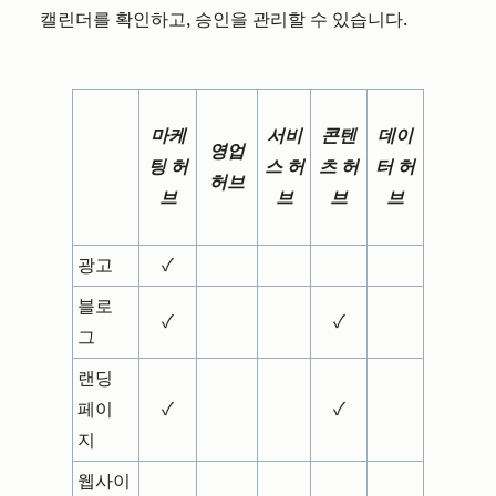
캘린더를 확인하고, 승인을 관리할 수 있습니다.
마케
서비
콘텐
데이
영업
팅 허
스 허
츠 허
터 허
허브
브
브
브
브
광고
✓
블로
✓
✓
그
랜딩
페이
✓
✓
지
웹사이