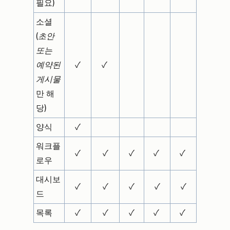
필요)
소셜
(
초안
또는
예약된
✓
✓
게시물
만 해
당)
양식
✓
워크플
✓
✓
✓
✓
✓
로우
대시보
✓
✓
✓
✓
✓
드
목록
✓
✓
✓
✓
✓