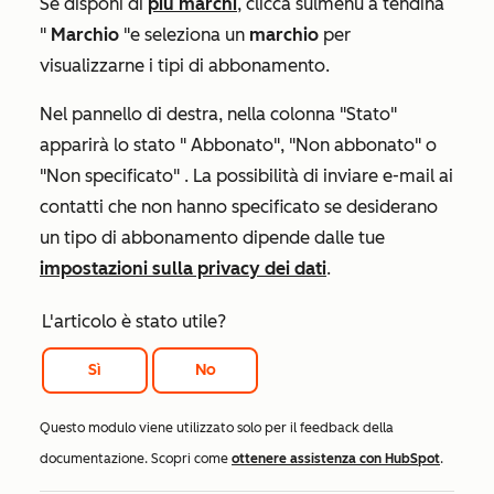
Se disponi di
più marchi
, clicca sul
menu a tendina
"
Marchio
"
e seleziona un
marchio
per
visualizzarne i tipi di abbonamento.
Nel pannello di destra, nella
colonna "Stato"
apparirà
lo stato "
Abbonato
",
"Non abbonato
" o
"Non specificato"
. La possibilità di inviare e-mail ai
contatti che non hanno specificato se desiderano
un tipo di abbonamento dipende dalle tue
impostazioni sulla privacy dei dati
.
L'articolo è stato utile?
Sì
No
Questo modulo viene utilizzato solo per il feedback della
documentazione. Scopri come
ottenere assistenza con HubSpot
.