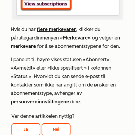
Hvis du har
flere merkevarer
, klikker du
på
rullegardinmenyen
«Merkevare»
og velger en
merkevare
for å se abonnementstypene for den.
I panelet til høyre
vises
statusen
«Abonnert
»,
«Avmeldt
» eller
«Ikke spesifisert
» i
kolonnen
«Status
». Hvorvidt du kan sende e-post til
kontakter som ikke har angitt om de ønsker en
abonnementstype, avhenger av
personverninnstillingene
dine.
Var denne artikkelen nyttig?
Ja
Nei