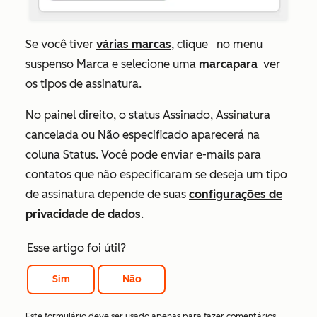
Se você tiver
várias marcas
, clique
no
menu
suspenso Marca e selecione uma
marcapara
ver
os tipos de assinatura.
No painel direito, o status
Assinado
,
Assinatura
cancelada
ou
Não especificado
aparecerá na
coluna
Status
. Você pode enviar e-mails para
contatos que não especificaram se deseja um tipo
de assinatura depende de suas
configurações de
privacidade de dados
.
Esse artigo foi útil?
Sim
Não
Este formulário deve ser usado apenas para fazer comentários