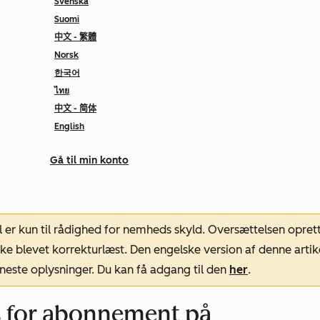
Svenska
Suomi
中文 - 繁體
Norsk
한국어
ไทย
中文 - 简体
English
Gå til min konto
l er kun til rådighed for nemheds skyld. Oversættelsen opret
ke blevet korrekturlæst. Den engelske version af denne artik
neste oplysninger. Du kan få adgang til den
her
.
s for abonnement på