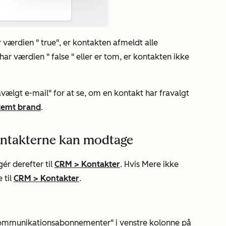
r værdien "
true
", er kontakten afmeldt alle
har værdien "
false
"
eller
er tom, er kontakten ikke
avælgt e-mail"
for at se, om en kontakt har fravalgt
temt brand
.
ontakterne kan modtage
ér derefter til
CRM
>
Kontakter
. Hvis
Mere
ikke
 til
CRM
>
Kontakter
.
"Kommunikationsabonnementer"
i venstre kolonne på