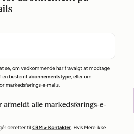
ils
r at se, om vedkommende har fravalgt at modtage
af en bestemt
abonnementstype
, eller om
r markedsførings-e-mails.
r afmeldt alle markedsførings-e-
ér derefter til
CRM
>
Kontakter
. Hvis
Mere
ikke