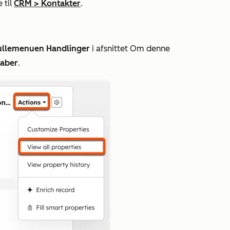
 til
CRM
>
Kontakter
.
ullemenuen Handlinger
i
afsnittet Om denne
kaber
.