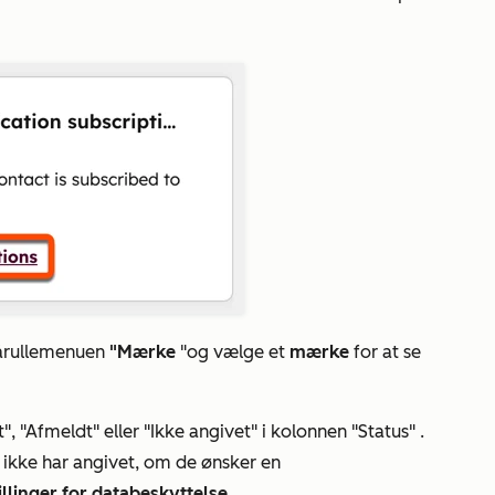
å
rullemenuen
"Mærke
"
og vælge et
mærke
for at se
t
",
"Afmeldt
" eller
"Ikke angivet"
i
kolonnen "Status"
.
 ikke har angivet, om de ønsker en
illinger for databeskyttelse
.