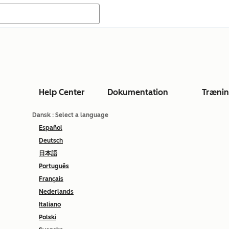
Help Center
Dokumentation
Træni
Dansk
: Select a language
Español
Deutsch
日本語
Português
Français
Nederlands
Italiano
Polski