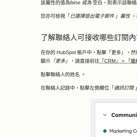
該屬性的值為
false 或為
空白，則表示該聯絡
您亦可檢視「
已選擇退出電子郵件
」
屬性
，
了解聯絡人可接收哪些訂閱內
在你的 HubSpot 帳戶中，點擊
「更多」
，然
顯示
「更多」
，請直接前往
「CRM」
>
「連
點擊
聯絡人的姓名
。
在聯絡人記錄中，點擊左側欄位「
通訊訂閱