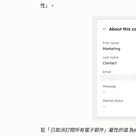
性
」。
若「
已取消訂閱所有電子郵件」屬性的值
為