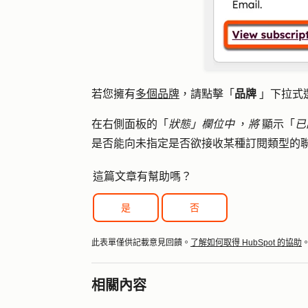
若您擁有
多個品牌
，請點擊「
品牌
」
下拉式
在右側面板的「
狀態」欄位中
，
將
顯示「
已
是否能向未指定是否欲接收某種訂閱類型的
這篇文章有幫助嗎？
是
否
此表單僅供記載意見回饋。
了解如何取得 HubSpot 的協助
相關內容