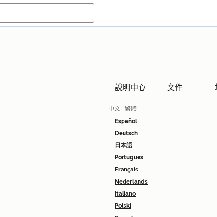
說明中心
文件
中文 - 繁體
:
Español
Deutsch
日本語
Português
Français
Nederlands
Italiano
Polski