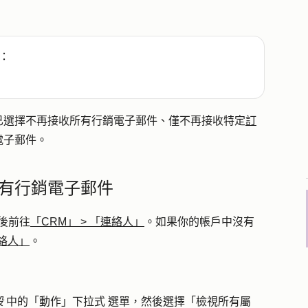
：
已選擇不再接收所有行銷電子郵件、僅不再接收特定
訂
電子郵件。
有行銷電子郵件
後前往
「CRM」
>
「連絡人」
。如果你的帳戶中沒有
絡人」
。
段
中的「
動作」下拉式
選單，然後選擇「
檢視所有屬