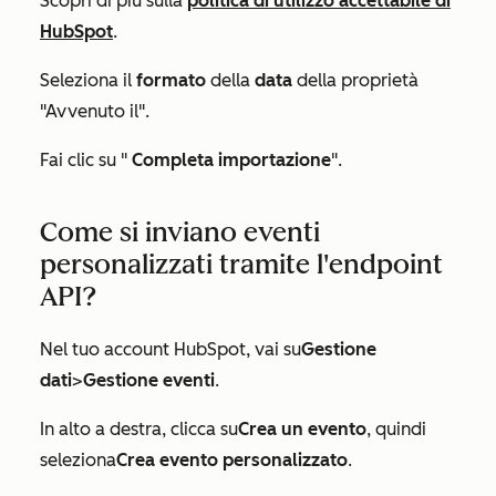
Scopri di più sulla
politica di utilizzo accettabile di
HubSpot
.
Seleziona il
formato
della
data
della proprietà
"Avvenuto il"
.
Fai clic su "
Completa importazione
".
Come si inviano eventi
personalizzati tramite l'endpoint
API?
Nel tuo account HubSpot, vai su
Gestione
dati
>
Gestione eventi
.
In alto a destra, clicca su
Crea un evento
, quindi
seleziona
Crea evento personalizzato
.