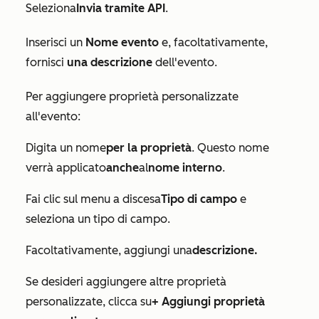
Seleziona
Invia tramite API
.
Inserisci un
Nome evento
e, facoltativamente,
fornisci
una descrizione
dell'evento.
Per aggiungere proprietà personalizzate
all'evento:
Digita un nome
per la proprietà
. Questo nome
verrà applicato
anche
al
nome interno
.
Fai clic sul menu a discesa
Tipo di campo
e
seleziona un tipo di campo.
Facoltativamente, aggiungi una
descrizione.
Se desideri aggiungere altre proprietà
personalizzate, clicca su
+ Aggiungi proprietà