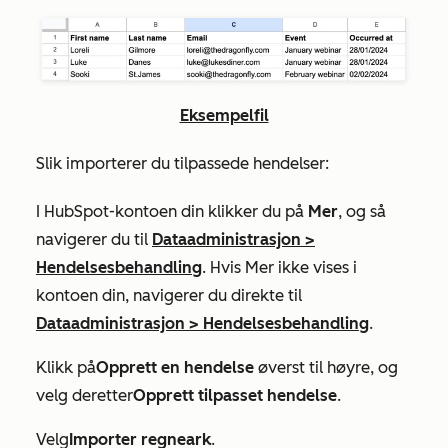
Eksempelfil
Slik importerer du tilpassede hendelser:
I HubSpot-kontoen din klikker du på
Mer
, og så
navigerer du til
Dataadministrasjon
>
Hendelsesbehandling
. Hvis
Mer
ikke vises i
kontoen din, navigerer du direkte til
Dataadministrasjon
>
Hendelsesbehandling
.
Klikk på
Opprett en hendelse
øverst til høyre, og
velg deretter
Opprett tilpasset hendelse
.
Velg
Importer regneark
.