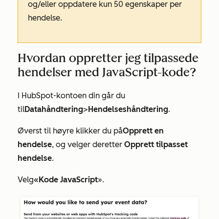
og/eller oppdatere kun 50 egenskaper per
hendelse.
Hvordan oppretter jeg tilpassede
hendelser med JavaScript-kode?
I HubSpot-kontoen din går du
til
Datahåndtering
>
Hendelseshåndtering
.
Øverst til høyre klikker du på
Opprett en
hendelse
, og velger deretter
Opprett tilpasset
hendelse
.
Velg
«Kode JavaScript
».