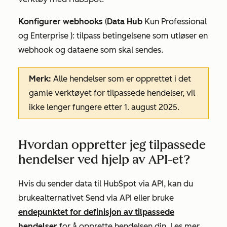
Konfigurer webhooks
(
Data Hub
Kun
Professional
og
Enterprise
): tilpass betingelsene som utløser en
webhook og dataene som skal sendes.
Merk:
Alle hendelser som er opprettet i det
gamle verktøyet for tilpassede hendelser, vil
ikke lenger fungere etter 1. august 2025.
Hvordan oppretter jeg tilpassede
hendelser ved hjelp av API-et?
Hvis du sender data til HubSpot via API, kan du
bruke
alternativet Send via API
eller bruke
endepunktet for definisjon av tilpassede
hendelser
for å opprette hendelsen din.
Les mer