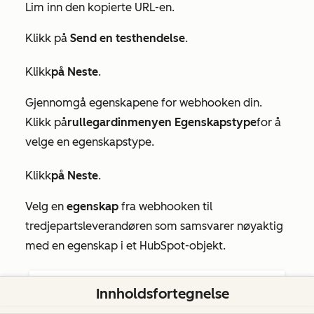
Lim inn den kopierte URL-en.
Klikk på
Send en testhendelse
.
Klikk
på Neste
.
Gjennomgå egenskapene for webhooken din.
Klikk på
rullegardinmenyen Egenskapstype
for å
velge en egenskapstype.
Klikk
på Neste
.
Velg en
egenskap
fra webhooken til
tredjepartsleverandøren som samsvarer nøyaktig
med en egenskap i et HubSpot-objekt.
Innholdsfortegnelse