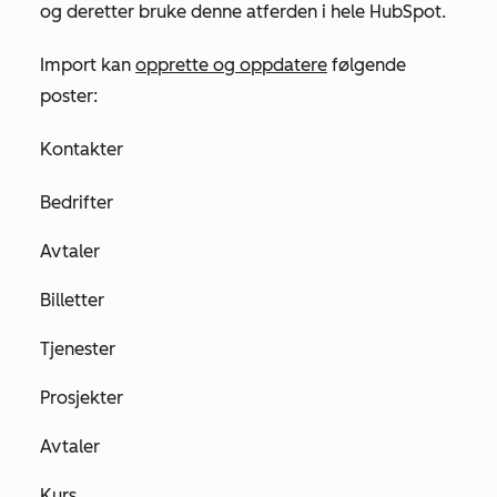
og deretter bruke denne atferden i hele HubSpot.
Import kan
opprette og oppdatere
følgende
poster:
Kontakter
Bedrifter
Avtaler
Billetter
Tjenester
Prosjekter
Avtaler
Kurs