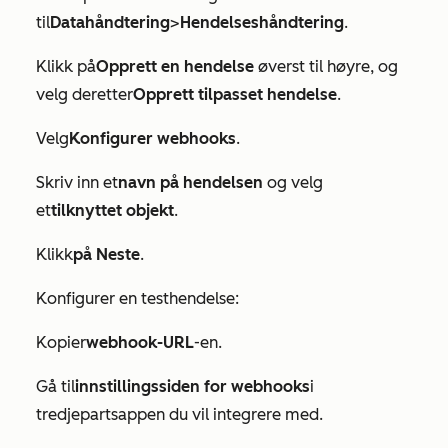
til
Datahåndtering
>
Hendelseshåndtering
.
Klikk på
Opprett en hendelse
øverst til høyre, og
velg deretter
Opprett tilpasset hendelse
.
Velg
Konfigurer webhooks
.
Skriv inn et
navn på hendelsen
og velg
et
tilknyttet objekt
.
Klikk
på Neste
.
Konfigurer en testhendelse:
Kopier
webhook-URL
-en.
Gå til
innstillingssiden for webhooks
i
tredjepartsappen du vil integrere med.