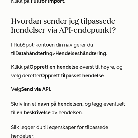
Klikk på
Fullfør import
.
Hvordan sender jeg tilpassede
hendelser via API-endepunkt?
I HubSpot-kontoen din navigerer du
til
Datahåndtering
>
Hendelseshåndtering
.
Klikk på
Opprett en hendelse
øverst til høyre, og
velg deretter
Opprett tilpasset hendelse
.
Velg
Send via API
.
Skriv inn et
navn på hendelsen
, og legg eventuelt
til
en beskrivelse
av hendelsen.
Slik legger du til egenskaper for tilpassede
hendelser: