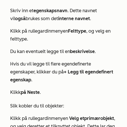
Skriv inn et
egenskapsnavn
. Dette navnet
vil
også
brukes som det
interne navnet
.
Klikk på rullegardinmenyen
Felttype
, og velg en
felttype.
Du kan eventuelt legge til en
beskrivelse
.
Hvis du vil legge til flere egendefinerte
egenskaper, klikker du på
+ Legg til egendefinert
egenskap
.
Klikk
på Neste
.
Slik kobler du til objekter:
Klikk på rullegardinmenyen
Velg et
primærobjekt
,
og velg deretter et tilknyttet objekt. Dette lar deg