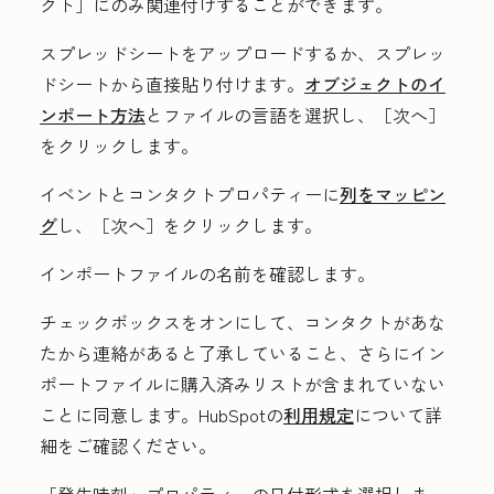
クト］にのみ関連付けすることができます。
スプレッドシートをアップロードするか、スプレッ
ドシートから直接貼り付けます。
オブジェクトのイ
ンポート方法
とファイルの
言語
を選択し、［次へ］
をクリックします。
イベントとコンタクトプロパティーに
列をマッピン
グ
し、［次へ］を
クリックします。
インポートファイルの
名前
を確認します。
チェックボックス
をオンにして、コンタクトがあな
たから連絡があると了承していること、さらにイン
ポートファイルに購入済みリストが含まれていない
ことに同意します。HubSpotの
利用規定
について詳
細をご確認ください。