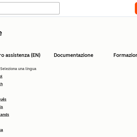
e
ro assistenza (EN)
Documentazione
Formazio
: Seleziona una lingua
ol
ch
guês
is
lands
ka