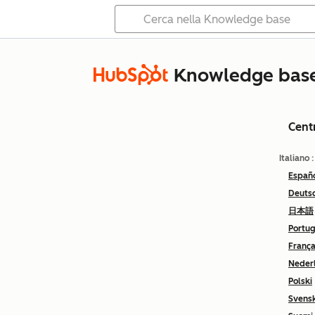
Knowledge bas
Cent
Italiano
Españ
Deuts
日本語
Portu
França
Neder
Polski
Svens