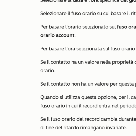
Selezionare la
data
e l'
ora
specifica
del gi
Selezionare il fuso orario su cui basare il ri
Per basare l'orario selezionato sul
fuso ora
orario account
.
Per basare l'ora selezionata sul fuso orari
Se il contatto ha un valore nella proprietà
orario.
Se il contatto non ha un valore per questa p
Quando si utilizza questa opzione, per il ca
fuso orario in cui il record
entra
nel periodo
Se il fuso orario del record cambia durante i
di fine del ritardo rimangano invariate.