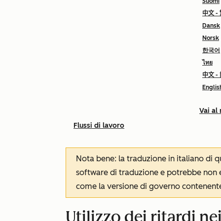
Suomi
中文 -
Dansk
Norsk
한국어
ไทย
中文 -
Englis
Vai al
Flussi di lavoro
Nota bene: la traduzione in italiano di
software di traduzione e potrebbe non es
come la versione di governo contenente 
Utilizzo dei ritardi nei