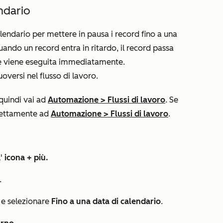
endario
alendario
per mettere in pausa i record fino a una
ando un record entra in ritardo, il record passa
e viene eseguita immediatamente.
versi nel flusso di lavoro.
 quindi vai ad
Automazione
>
Flussi di lavoro
. Se
rettamente ad
Automazione
>
Flussi di lavoro
.
'
icona
+
più.
.
e selezionare
Fino a una data di calendario
.