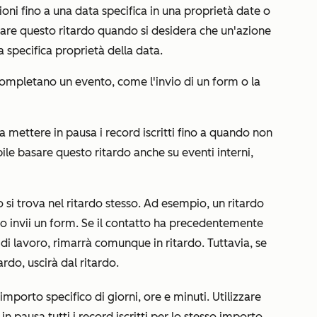
izioni fino a una data specifica in una proprietà date o
zare questo ritardo quando si desidera che un'azione
 specifica proprietà della data.
n completano un evento, come l'invio di un form o la
a mettere in pausa i record iscritti fino a quando non
bile basare questo ritardo anche su eventi interni,
o si trova nel ritardo stesso. Ad esempio, un ritardo
o invii un form. Se il contatto ha precedentemente
o di lavoro, rimarrà comunque in ritardo. Tuttavia, se
tardo, uscirà dal ritardo.
n importo specifico di giorni, ore e minuti. Utilizzare
 pausa tutti i record iscritti per lo stesso importo