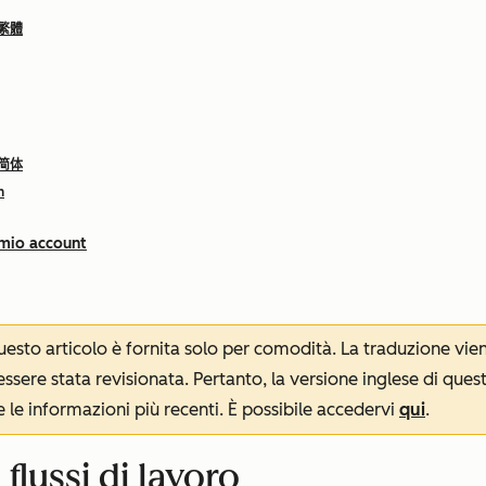
 繁體
 简体
h
 mio account
 questo articolo è fornita solo per comodità. La traduzione v
sere stata revisionata. Pertanto, la versione inglese di ques
le informazioni più recenti. È possibile accedervi
qui
.
 flussi di lavoro