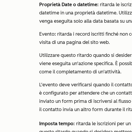
Proprietà Date o datetime:
ritarda le iscr
datetime in una proprietà datetime. Utiliz
venga eseguita solo alla data basata su una
Evento
:
ritarda i record iscritti finché no
visita di una pagina del sito web.
Utilizzare questo ritardo quando si desider
viene eseguita un'azione specifica. È possi
come il completamento di un'attività.
L'evento deve verificarsi quando il contatt
è configurato per attendere che un contatt
inviato un form prima di iscriversi al fluss
il contatto invia un altro form durante il ri
Imposta tempo:
ritarda le iscrizioni per u
questo ritardo quando si desidera mettere in