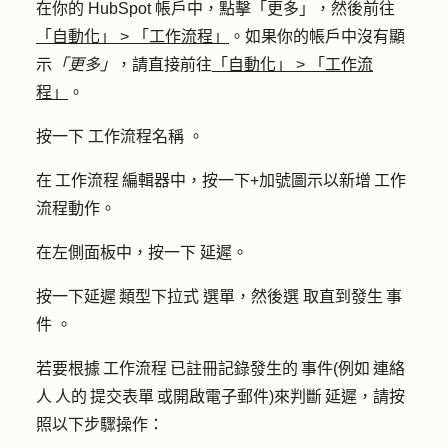
在你的 HubSpot 帳戶中，點擊
「更多」
，然後前往
「自動化」
>
「工作流程」
。如果你的帳戶中沒有顯
示
「更多」
，請直接前往
「自動化」
>
「工作流
程」
。
按一下
工作流程
名稱
。
在 工作流程 編輯器中，按一下
+加號圖示
以新增 工作
流程動作。
在左側面板中，按一下
延遲
。
按一下
延遲 類型下拉式
選單，然後選
取直到發生 事
件
。
若要根據 工作流程 已註冊記錄發生的 事件(例如 連絡
人 人的 提交表單 或開啟電子郵件)來判斷 延遲，請按
照以下步驟操作：