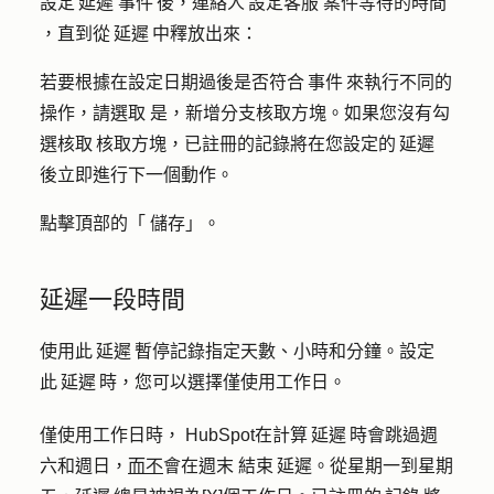
設定 延遲 事件 後，連絡人 設定客服
案件等待的時間
，直到從 延遲 中釋放出來：
若要根據在設定日期過後是否符合 事件 來執行不同的
操作，請選取
是，新增分支
核取方塊。如果您沒有勾
選核取 核取方塊，已註冊的記錄將在您設定的 延遲
後立即進行下一個動作。
點擊頂部的「
儲存
」。
延遲一段時間
使用此 延遲 暫停記錄指定天數、小時和分鐘。設定
此 延遲 時，您可以選擇僅使用工作日。
僅使用工作日時，
HubSpot在計算 延遲 時會跳過週
六和
週日，
而不
會在週末
結束 延遲。從星期一到星期