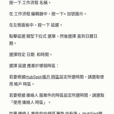
按一下 工作流程
名稱
。
在 工作流程 編輯器中，按一下
+
加號圖示
。
在左側面板中，按一下
延遲
。
點擊
延遲 類型下拉式
選單，然後選擇
直到日曆日
期
。
選擇特定
日期
和時間
。
選擇 延遲 應基於哪個時區：
若要根據
HubSpot 帳戶 時區
設定所選時間，請選取
使
用 帳戶 時區
。
若要根據 連絡人 服案件的時區設定所選時間，請選取
「
使用 連絡人 時區
」。
如果 連絡人 案件的
IP時區
屬性 中有值， HubSpot將