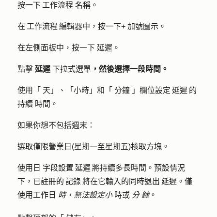
按一下 工作流程
名稱
。
在 工作流程 編輯器中，按一下
+
加號圖示
。
在左側面板中，按一下
延遲
。
點擊
延遲
下拉式選單
，然後選擇一段時間。
使用「
天
」、「小時」和「
分鐘
」欄位設定 延遲 的
持續
時間
。
如果你想不包括週末：
選取
僅限營業日(星期一至星期五)
核取方塊。
使用
日
字段設置 延遲 將持續多長時間。預設情況
下，已註冊的 記錄 將在它輸入的同時退出 延遲。僅
使用工作日
時，無法設定小
時或
分
鐘
。