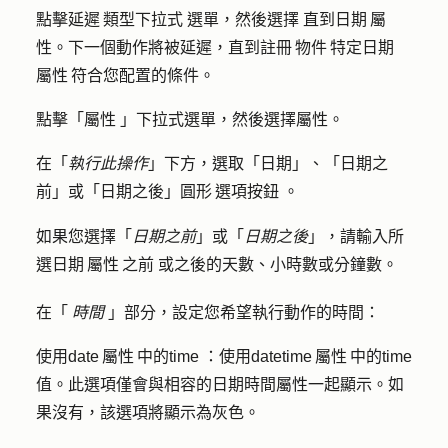
點擊
延遲 類型下拉式
選單，然後選擇
直到日期 屬
性
。下一個動作將被延遲，直到註冊 物件 特定日期
屬性 符合您配置的條件。
點擊「
屬性
」下拉式選單，然後選擇
屬性
。
在「
執行此操作
」下方，選取「
日期
」、「
日期之
前
」或「
日期之後
」圓形 選項按鈕
。
如果您選擇「
日期之前
」或「
日期之後
」，請輸入所
選日期 屬性 之前
或之後的天數、小時數或分鐘
數。
在「
時間
」部分，設定您希望執行動作的時間：
使用date 屬性 中的time ：
使用datetime 屬性 中的time
值。此選項僅會與相容的日期時間屬性一起顯示。如
果沒有，該選項將顯示為灰色。