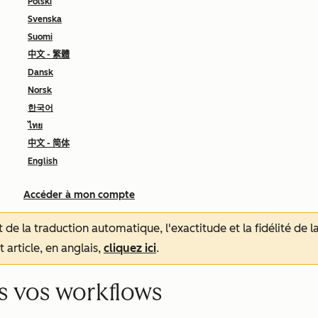
Polski
Svenska
Suomi
中文 - 繁體
Dansk
Norsk
한국어
ไทย
中文 - 简体
English
Accéder à mon compte
tat de la traduction automatique, l'exactitude et la fidélité de
 article, en anglais,
cliquez ici
.
ns vos workflows