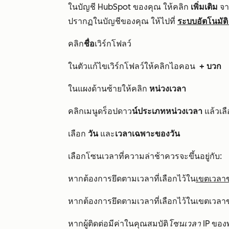
ในบัญชี HubSpot ของคุณ ให้คลิก
เพิ่มเติม
จาก
ปรากฏในบัญชีของคุณ ให้ไปที่
ระบบอัตโนมัติ
คลิก
ชื่อ
เวิร์กโฟลว์
ในตัวแก้ไขเวิร์กโฟลว์ให้คลิกไอคอน
+ บวก
ในแผงด้านซ้ายให้คลิก
หน่วงเวลา
คลิกเมนูดร็อปดาว
น์ประเภทหน่วงเวลา
แล้วเล
เลือก
วัน
และ
เวลาเฉพาะของวัน
เลือกโซนเวลาที่ความล่าช้าควรจะขึ้นอยู่กับ:
หากต้องการยึดตามเวลาที่เลือกไว้ใน
เขตเวลาข
หากต้องการยึดตามเวลาที่เลือกไว้ในเขตเวลาขอ
หากผู้ติดต่อมีค่าในคุณสมบัติ
โซนเวลา IP
ของพ