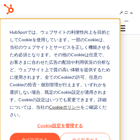
メニュ
ー
ナレッジベース
HubSpotでは、ウェブサイトの利便性向上を目的と
してCookieを使用しています。一部のCookieは、
当社のウェブサイトとサービスを正しく機能させる
ため必須となります。その他のCookieは任意で、
お客さまに合わせた広告の配信や利用状況の分析な
ど、ウェブサイト上で質の高い体験を提供するため
ナレッジベース
に使用されます。全てのCookieの許可、任意の
Cookieの拒否・個別管理が行えます。いずれかを
データ
選択しない場合、既定のCookie設定が適用されま
す。Cookieの設定はいつでも変更できます。詳細
については、当社の
Cookieポリシー
をご確認くだ
データ管理
さい。
Cookie設定を管理する
上位の記事
全て許可する
全て拒否する