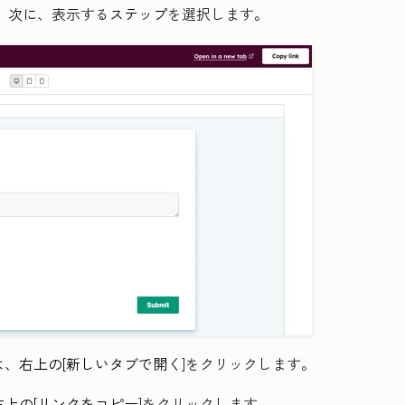
。
次に、
表示する
ステップ
を選択します
。
、右上の[
新しいタブで開く
]をクリックします
。
上の[
リンクをコピー
]をクリックします
。