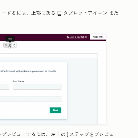
ューするには、上部にある
タブレットアイコン
また
tablet
。
をプレビューするには、左上の
[
ステップをプレビュー