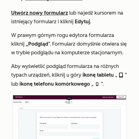
Utwórz nowy formularz
lub najedź kursorem na
istniejący formularz i kliknij
Edytuj
.
W prawym górnym rogu edytora formularza
kliknij
„Podgląd
”. Formularz domyślnie otwiera się
w trybie podglądu na komputerze stacjonarnym.
Aby wyświetlić podgląd formularza na różnych
typach urządzeń, kliknij u góry
ikonę tabletu
„
”
tablet
lub
ikonę telefonu komórkowego
„
”.
mobile