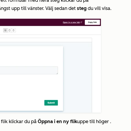
i ett formulär med flera steg klickar du på
ängst upp till vänster.
Välj sedan det
steg
du vill visa.
flik klickar du på
Öppna i en ny flik
uppe till höger
.