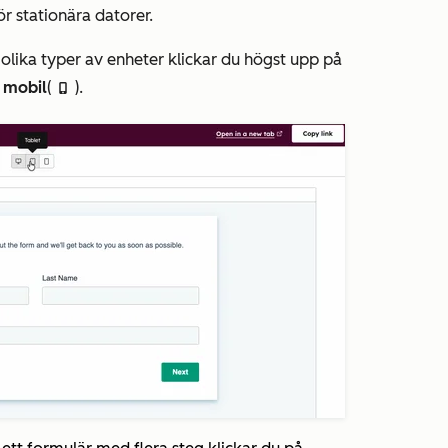
r stationära datorer.
olika typer av enheter klickar du högst upp på
 mobil
(
).
mobile