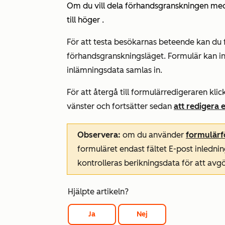
Om du vill dela förhandsgranskningen me
till höger
.
För att testa besökarnas beteende kan du fy
förhandsgranskningsläget. Formulär kan in
inlämningsdata samlas in.
För att återgå till formulärredigeraren kli
vänster och fortsätter sedan
att redigera 
Observera:
om du använder
formulärf
formuläret endast fältet
E-post
inlednin
kontrolleras berikningsdata för att avgö
Hjälpte artikeln?
Ja
Nej