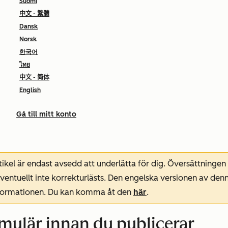
Suomi
中文 - 繁體
Dansk
Norsk
한국어
ไทย
中文 - 简体
English
Gå till mitt konto
ikel är endast avsedd att underlätta för dig. Översättningen
entuellt inte korrekturlästs. Den engelska versionen av denn
nformationen. Du kan komma åt den
här
.
mulär innan du publicerar