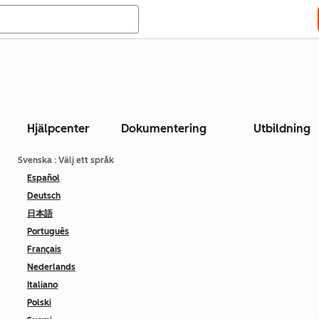
Hjälpcenter
Dokumentering
Utbildning
Svenska
: Välj ett språk
Español
Deutsch
日本語
Português
Français
Nederlands
Italiano
Polski