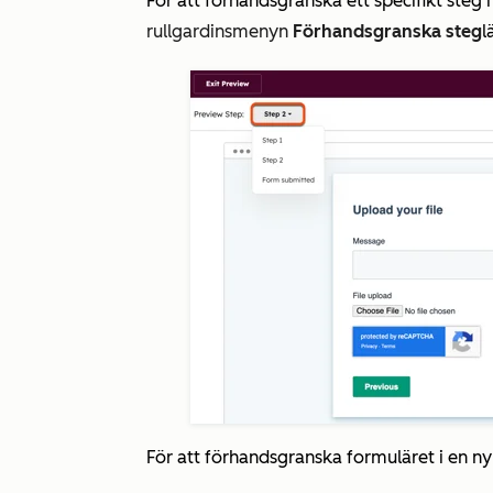
För att förhandsgranska ett specifikt steg 
rullgardinsmenyn
Förhandsgranska steg
l
För att förhandsgranska formuläret i en ny 