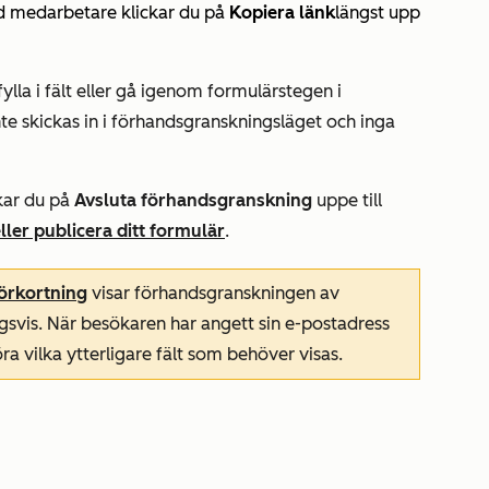
d medarbetare klickar du på
Kopiera länk
längst upp
lla i fält eller gå igenom formulärstegen i
te skickas in i förhandsgranskningsläget och inga
ckar du på
Avsluta förhandsgranskning
uppe till
eller publicera ditt formulär
.
örkortning
visar förhandsgranskningen av
gsvis. När besökaren har angett sin e-postadress
ra vilka ytterligare fält som behöver visas.